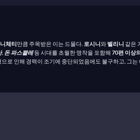
도니체티
만큼 주목받은 이는 드물다.
로시니
와
벨리니
같은 
아
,
돈 파스콸레
등 시대를 초월한 명작을 포함해
70편 이상
 병으로 인해 경력이 조기에 중단되었음에도 불구하고, 그
다.
 29일 베르가모
에서 태어났다. 당시 베르가모는 프랑스가 점
. 그는 세 형제 중 막내였으며, 재미있게도 그의 형제
주세