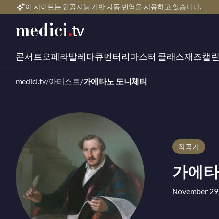
이 사이트는 인공지능 기반 자동 번역을 사용하고 있습니다.
콘서트
오페라
발레
다큐멘터리
마스터 클래스
재즈
캘
medici.tv
/
아티스트
/
가에타노 도니체티
작곡가
가에타
November 2