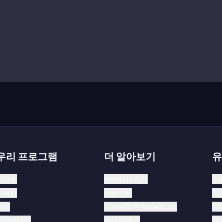
도니체티의 음악을 감상했다. 도니체티는 끊임없이 짐을 싸
영되었음을 반영한다.
역에 맞춘 음악을 작곡했다. 이는 연주자의 기교를 돋보이
오반니 바티스타 루비니, 소프라노 줄리아 그리시, 메조소프
였던
파리에 주목
했다. 그는 국제적 인지도와
오스트리아와 나
려로 1838년 나폴리에서 금지되어 그의 출국을 재촉했다.
 몇몇 이탈리아 작품을 프랑스 관객에 맞게 각색했고, 프랑
우리 프로그램
더 알아보기
유
“아! 메 자미, 껠 쥬르 드 페트”
는 9개의 높은 C음을 포함해 
랑스 대오페라 양식의 정수를 보여주었으며, 이 장르는 대체
콘서트
medici.tv 소개
도
오페라
아티스트
접
 샤무닉스
를 초연했고, 특히 1843년 파리의 테아트르 이
발레
도서관을 위한 medici.tv
이
발표되었으며, 건강이 악화되기 전의 창작력 넘치는 작품임
다큐멘터리
우리의 제안
개