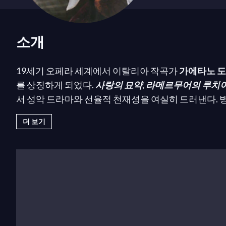
소개
19세기 오페라 세계에서 이탈리아 작곡가
가에타노 
를 상징하게 되었다.
사랑의 묘약
,
라메르무어의 루치
서 성악 드라마와 선율적 천재성을 여실히 드러낸다.
디
를 포함한 후대 오페라 작곡가들에게 큰 영향을 미쳤
더 보기
출생과 교육
베르가모에서의 출생
도메니코 가에타노 마리아 도니체티
는
1797년 11월
린 가에타노는 처음에는 음악을 미래로 생각하지 않았다