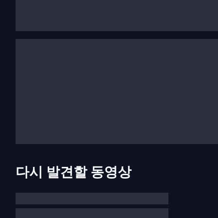
풍부한 문화 유산을 가진 롬바르디아의 도시 베르가모는
을 미쳤으며, 그는 분열된 이탈리아 반도의 여러 궁정
사이먼 마이어 밑에서의 음악 교육
도니체티의 인생은 1806년 독일 작곡가
요한 사이먼 
(Lezioni Caritatevoli)에 입학하면서 전환
게서 음악적 잠재력을 빠르게 알아보았다.
마이어의 지도 아래 도니체티는
화성
,
대위법
,
작곡
등 
교육 방식 덕분에 다른 이탈리아 작곡가들과 차별화되
었다.
다시 발견할 동영상
1815년 마이어는 도니체티를
볼로냐
의
리체오 무지
마테이
밑에서 공부했다. 도니체티는 1817년까지 볼
과 극적인 폴리포니 피날레에서 드러난다.