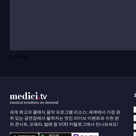
레르모 등지에서는 이탈리아인들처럼 콘서트장에 가서 
탈리아 오페라가 특정 시즌을 위한 의뢰 작업으로 운
도니체티는 당시 일반적 관행에 따라 특정 성악가의 음
최고의 가수들을 위해 맞춤형 역할을 썼는데, 테너 지
파리 시기
Loading...
1838년부터 도니체티는 당시 유럽 오페라의 중심지
했다. 그의 오페라
폴리우토
는 종교적 교리에 대한 우
파리는 도니체티에게 전례 없는 기회를 제공했다. 그는
페라 코미크)은 즉각적인 성공을 거두었으며, 아리아
페라)와
돔 세바스티앙, 포르투갈 왕
(1843년)은 프
세계 최고의 클래식 음악 프로그램 리소스: 세계에서 가장 권
위 있는 공연장에서 펼쳐지는 멋진 라이브 이벤트와 수천 편
1842년 짧은 이탈리아 방문 중에 그는 빈에서
린다 디
의 콘서트, 오페라, 발레 등 VOD 카탈로그에서 만나보세요!
페라의 마지막 걸작은 도니체티가 45세였던 시기에 