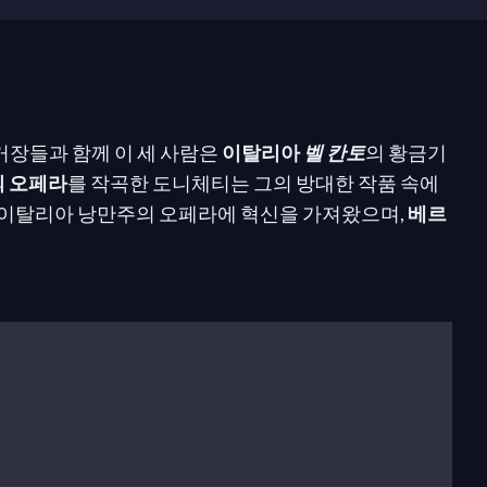
거장들과 함께 이 세 사람은
이탈리아
벨 칸토
의 황금기
의 오페라
를 작곡한 도니체티는 그의 방대한 작품 속에
는 이탈리아 낭만주의 오페라에 혁신을 가져왔으며,
베르
령한 치잘핀 공화국의 일부였다. 평범한 가정 출신인 어
페
도 작곡가가 되었으나 가에타노가 더 유명했다.