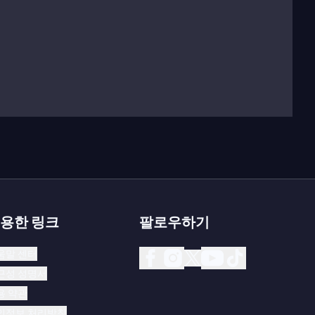
서 다음 음악 중심지로 이동했는데, 이는 19세기 이
게 하고
벨 칸토
예술의 정교함에 기여
했다. 그는 당시
라노 마리아 말리브란이 그 예다.
폴리 검열로부터 점점 제한받던 창작의 자유
를 추구
스어로 된 신작도 작곡했다.
라 필 뒤 레지망
(1840년, 오
용한 링크
팔로우하기
테너에게 큰 도전이 되었다.
라 파보리트
(1840년, 파리 오
로 이탈리아 오페라보다 더 극적이고 화려했다.
움말 센터
근성 성명서
탈리앵에서
돈 파스콸레
를 초연했다. 이 이탈리아 희극 오
용 약관
을 증명한다. 경쾌한 줄거리와 귀에 감기는 멜로디로
돈
인정보 처리방침