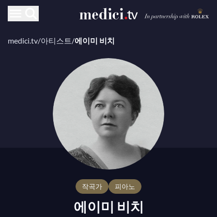
medici.tv
/
아티스트
/
에이미 비치
작곡가
피아노
에이미 비치