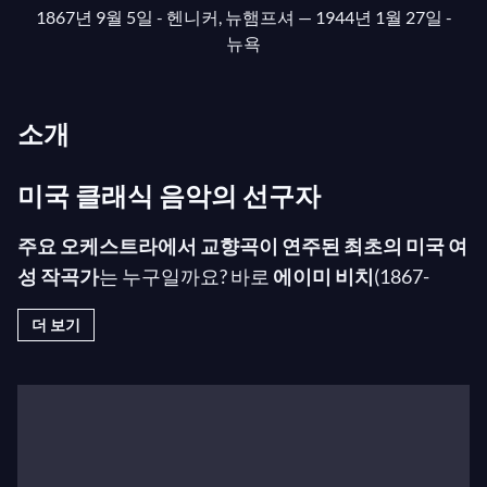
1867년 9월 5일 - 헨니커, 뉴햄프셔
— 1944년 1월 27일 -
뉴욕
소개
미국 클래식 음악의 선구자
주요 오케스트라에서 교향곡이 연주된 최초의 미국 여
성 작곡가
는 누구일까요? 바로
에이미 비치
(1867-
1944)입니다. 그녀는 어린 시절부터 놀라운 재능을 지
더 보기
닌 인물이었습니다! 클래식 음악 역사에 지울 수 없는
흔적을 남기고, 그녀의 걸작인
“게일릭” 교향곡
과
그랜
드 미사
를 작곡하기 전, 우리는 그녀가 어린 신동 피아
니스트였음을 알 수 있습니다. 이후 그녀는
보스턴 스
쿨
의 주요 인물로 자리매김했습니다.