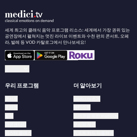
비치 박사와의 결혼
1885년, 에이미는 보스턴의 유명 외과의사이자 24세
연상의 과부인 헨리 해리스 오브리 비치 박사와 결혼
세계 최고의 클래식 음악 프로그램 리소스: 세계에서 가장 권위 있는
했습니다. 18세에 접어든 그녀의 직업적 삶은 급격히
공연장에서 펼쳐지는 멋진 라이브 이벤트와 수천 편의 콘서트, 오페
라, 발레 등 VOD 카탈로그에서 만나보세요!
변화했습니다. 부유하고 영향력 있는 비치 박사는 아
내가 콘서트 피아니스트 경력보다는 작곡에 전념하기
를 원했습니다. 그는 그녀에게 연 1~2회의 공개 연주만
한국어
허락했으며, 주로 자선 목적의 공연이었습니다.
우리 프로그램
더 알아보기
이러한 제한은 빅토리아 시대 보스턴 상류사회의 사회
적 관습을 반영한 것이었으며, 젊은 피아니스트의 국
콘서트
medici.tv 소개
제 무대 진출 꿈을 갑자기 막았습니다. 하지만 에이미
오페라
아티스트
는 이 상황 속에서 기회를 찾았습니다. 작곡이 그녀의
발레
도서관을 위한 medici.tv
전문 분야이자 명성을 얻는 길이 된 것입니다.
다큐멘터리
우리의 제안
마스터 클래스
기프트 카드 사용하기
주요 작품