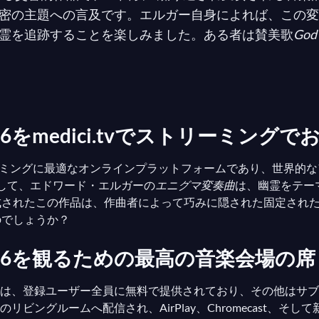
密の主題への言及です。エルガー自身によれば、この変
霊を追跡することを楽しみました。ある者は賛美歌
God 
辞書編集者のハンス・ヴェストギーストは
ベートーヴェ
鐘の有名な着信音を示唆しています… したがって、
エニ
いるかのように、今なお魅了し続けています…
6をmedici.tvでストリーミン
ミングに最適なオンラインプラットフォームであり、世界的な
として、エドワード・エルガーの
エニグマ変奏曲
は、幽霊をテー
成されたこの作品は、作曲者によって巧みに隠された固定され
のでしょうか？
36を観るための最高の音楽会場の席
は、登録ユーザー全員に無料で提供されており、その他はサブ
ングルームへ配信され、AirPlay、Chromecast、そ