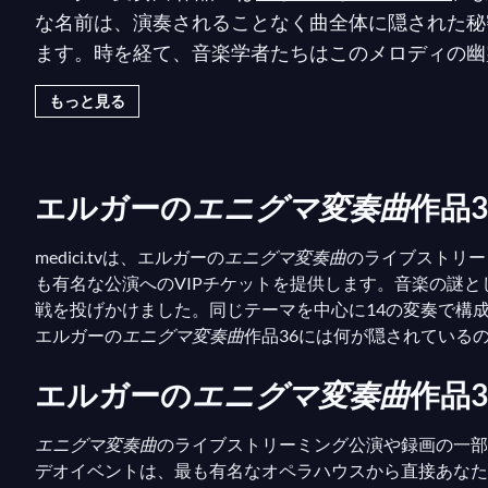
な名前は、演奏されることなく曲全体に隠された秘
ます。時を経て、音楽学者たちはこのメロディの幽
モーツァルト
の交響曲「プラハ」を見出しました。
もっと見る
最近では作曲家マルク・ジェレットがビッグベンの
コ）であるため、まるで聴衆に挑戦状を突きつけて
エルガーの
エニグマ変奏曲
作品3
medici.tvは、エルガーの
エニグマ変奏曲
のライブストリー
も有名な公演へのVIPチケットを提供します。音楽の謎
戦を投げかけました。同じテーマを中心に14の変奏で構
エルガーの
エニグマ変奏曲
作品36には何が隠されている
エルガーの
エニグマ変奏曲
作品
エニグマ変奏曲
のライブストリーミング公演や録画の一部
デオイベントは、最も有名なオペラハウスから直接あなたのリビ