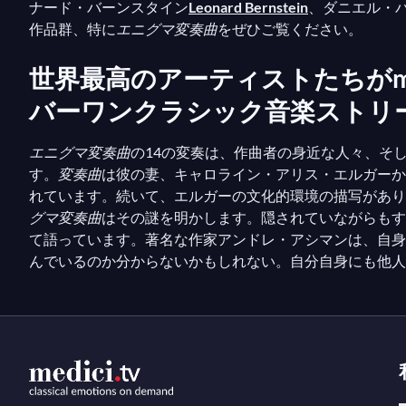
ナード・バーンスタイン
Leonard Bernstein
、ダニエル・
作品群、特に
エニグマ変奏曲
をぜひご覧ください。
世界最高のアーティストたちがmed
バーワンクラシック音楽ストリ
エニグマ変奏曲
の14の変奏は、作曲者の身近な人々、そ
す。
変奏曲
は彼の妻、キャロライン・アリス・エルガーか
れています。続いて、エルガーの文化的環境の描写があり
グマ変奏曲
はその謎を明かします。隠されていながらもす
て語っています。著名な作家アンドレ・アシマンは、自身
んでいるのか分からないかもしれない。自分自身にも他人