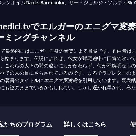
バレンボイム
Daniel Barenboim
、サー・ジョルジ・ソルティ
Sir 
ici.tvでエルガーの
エニグマ変奏
ーミングチャンネル
して最終的にはエルガー自身の音楽による肖像です。作曲者は
ら始まります。伝説によれば、彼女が帰宅途中に口笛で吹いて
、これらの人々の間の違いにもかかわらず、何か不解明なもの
べての人の目にさらされているのです。まるでラブレターのよ
の著書のタイトルに
エニグマ変奏曲
を引用しています。裏表紙
にも謎のままでいるかもしれない。しかし遅かれ早かれ、私た
私たちのプログラム
詳しくはこちら
便