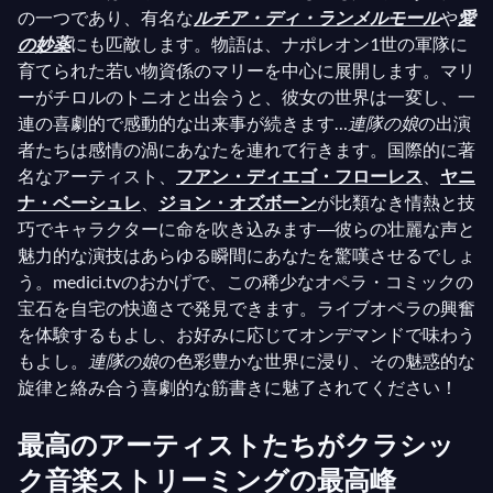
の一つであり、有名な
ルチア・ディ・ランメルモール
や
愛
の妙薬
にも匹敵します。物語は、ナポレオン1世の軍隊に
育てられた若い物資係のマリーを中心に展開します。マリ
ーがチロルのトニオと出会うと、彼女の世界は一変し、一
連の喜劇的で感動的な出来事が続きます…
連隊の娘
の出演
者たちは感情の渦にあなたを連れて行きます。国際的に著
名なアーティスト、
フアン・ディエゴ・フローレス
、
ヤニ
ナ・ベーシュレ
、
ジョン・オズボーン
が比類なき情熱と技
巧でキャラクターに命を吹き込みます―彼らの壮麗な声と
魅力的な演技はあらゆる瞬間にあなたを驚嘆させるでしょ
う。medici.tvのおかげで、この稀少なオペラ・コミックの
宝石を自宅の快適さで発見できます。ライブオペラの興奮
を体験するもよし、お好みに応じてオンデマンドで味わう
もよし。
連隊の娘
の色彩豊かな世界に浸り、その魅惑的な
旋律と絡み合う喜劇的な筋書きに魅了されてください！
最高のアーティストたちがクラシッ
ク音楽ストリーミングの最高峰