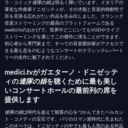
ラ・コミック
連隊の娘
は明るく輝いています。イタリアの
著名な作曲家ドニゼッティが、その才能と音楽的独創性で
目を見張る忘れがたい作品を生み出しました。クラシック
音楽ストリーミングの最高のプラットフォームである
medici.tvのおかげで、世界中どこにいてもVODやライブ
ストリーミングを通じてこの傑作に浸ることができます。
初心者から専門家まで、すべての音楽愛好家がアクセスで
きる最も息をのむようなコンサートやクラシックレパート
リーの名作に魅了されてください。
medici.tvがガエターノ・ドニゼッテ
ィの
連隊の娘
を聴くために最も美し
いコンサートホールの最前列の席を
提供します
連隊の娘
は時代を超えて観客の心をつかんできたベルカン
ト・コメディの宝石です。パリのロマン派時代に生まれた
このオペラは、ドニゼッティの中でも最も人気のある作品