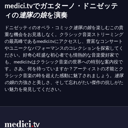
medici.tvでガエターノ・ドニゼッテ
ィの
連隊の娘
を演奏
ドニゼッティのオペラ・コミック
連隊の娘
を楽しむこの貴
重な機会をお見逃しなく。クラシック音楽ストリーミング
の最高峰であるmedici.tvにアクセスし、豊富なコンサート
やユニークなパフォーマンスのコレクションを探索してく
ださい。好奇心旺盛な初心者でも情熱的な音楽愛好家で
も、medici.tvはクラシック音楽の世界への特別な案内役で
す。さあ、何を待っていますか？アーティストの才能とク
ラシック音楽の時を超えた感動に魅了されましょう。
連隊
の娘
の力強さと美しさ、そして忘れがたい傑作の抗しがた
い魅力を発見してください。