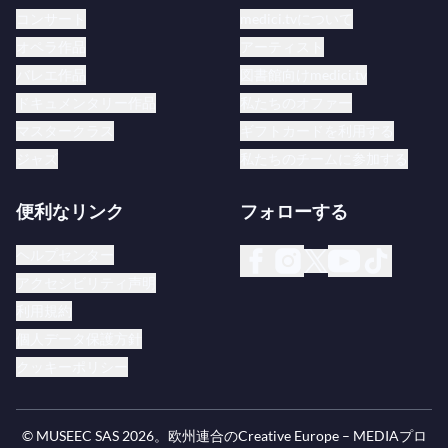
コンサート
medici.tvについて
オペラ作品
アーティスト
バレエ作品
図書館向けmedici.tv
ドキュメンタリー作品
私たちのオファー
マスタークラス
ギフトカードを利用する
ジャズ
私たちのチームに参加する
便利なリンク
フォローする
ヘルプセンター
アクセシビリティ声明
利用規約
個人データ保護方針
クッキーポリシー
© MUSEEC SAS
2026
。欧州連合のCreative Europe – MEDIAプロ