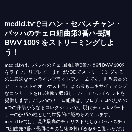
ています。特にハ長調の第3組曲は、
プレリュー
ド
、
アレマンド
、
クーラント
、
サラバンド
、2つの
medici.tvでヨハン・セバスチャン・
ブーレ
、そして
ジーグ
で構成されています。この組
曲は、ハ長調の音階に触発された荘厳な下降テーマ
バッハのチェロ組曲第3番ハ長調
で始まり、それが非常にエネルギッシュな和声進行
BWV 1009 をストリーミングしよ
で展開されます。ヴァイオリニストのウィリアム・
う！
プリースが強調したように、バッハの組曲第3番を
演奏するには、楽譜の特有のポリフォニーに注意を
medici.tvは、バッハのチェロ組曲第3番ハ長調 BWV 1009
をライブ、リプレイ、またはVODでストリーミングする
払う必要があります。
のに最適なオンラインプラットフォームです。世界最高の
アーティストやオーケストラによる最もエキサイティング
なコンサートをHD映像で収録し、バーチャルチケットを
提供します。バッハのチェロ組曲は、ソロチェロのための
6つの作品からなるコレクションで、現代チェロレパート
リーの技巧の柱として世界的に認められています。
medici.tvでは、現代最高のチェリストたちがバッハのチェ
ロ組曲第3番ハ長調にその芸術を捧げる姿をご覧いただけ