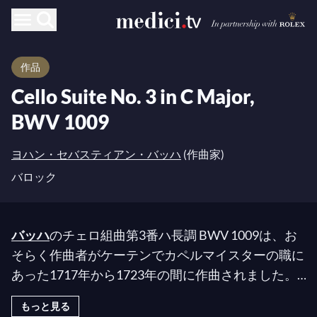
作品
Cello Suite No. 3 in C Major,
BWV 1009
ヨハン・セバスティアン・バッハ
(作曲家)
バロック
バッハ
のチェロ組曲第3番ハ長調 BWV 1009は、お
そらく作曲者がケーテンでカペルマイスターの職に
あった1717年から1723年の間に作曲されました。
実際、これらの曲の統一性と一貫性は、それらが一
もっと見る
緒に、あるいは連続して作曲された可能性を示唆し