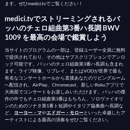
ます。ぜひmedici.tvでご覧ください！
medici.tvでストリーミングされるバ
ッハのチェロ組曲第3番ハ長調 BWV
1009 を最高の会場で鑑賞しよう
当サイトのプログラムの一部は、登録ユーザー全員に無料
で提供されており、その他はサブスクリプションでアンロ
ック可能です。バッハのチェロ組曲第3番ハ長調も含まれ
ます。ライブ映像、リプレイ、またはVODが世界で最も
有名なコンサートホールから直接あなたのリビングルーム
へ配信され、AirPlay、Chromecast、新しいRokuアプリで
大画面でコンサートをお楽しみいただけます。バッハの傑
作の中でもチェロ組曲第3番はもちろん、ソロヴァイオリ
ンのためのソナタ第1番ト短調やイタリア協奏曲ヘ長調な
ど、
ヨーヨー・マ
や
エドガー・モロー
といった卓越したア
ーティストによる最高の演奏をぜひご覧ください。