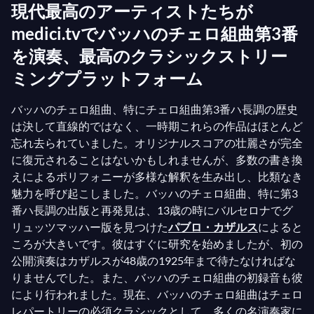
現代最高のアーティストたちが
medici.tvでバッハのチェロ組曲第3番
を演奏、最高のクラシックストリー
ミングプラットフォーム
バッハのチェロ組曲、特にチェロ組曲第3番ハ長調の歴史
は決して直線的ではなく、一時期これらの作品はほとんど
忘れ去られていました。オリジナルスコアの壮麗さが完全
に復元されることはないかもしれませんが、多数の書き換
えによるポリフォニーが多様な解釈を生み出し、比類なき
魅力を呼び起こしました。バッハのチェロ組曲、特に第3
番ハ長調の出版と再発見は、13歳の時にバルセロナでグ
リュッツマッハー版を見つけた
パブロ・カザルス
によると
ころが大きいです。彼はすぐに研究を始めましたが、初の
公開演奏はカザルスが48歳の1925年まで待たなければな
りませんでした。また、バッハのチェロ組曲の初録音も彼
により行われました。現在、バッハのチェロ組曲はチェロ
レパートリーの必須クラシックとして、多くの名演奏家に