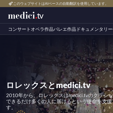
このウェブサイトはAIベースの自動翻訳を使用しています。
コンサート
オペラ作品
バレエ作品
ドキュメンタリー
ロレックスとmedici.tv
2010年から、ロレックスはmedici.tvのクラ
できるだけ多くの人に届けるという使命を支援
す。