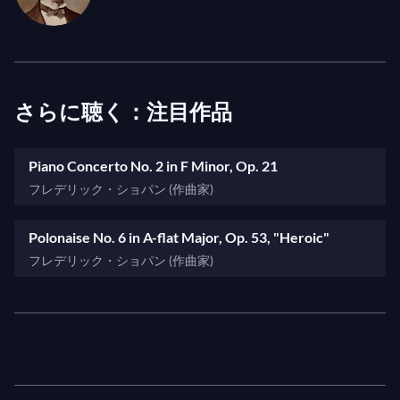
ンが1968年に
Omnibus
の舞台で録音されたバーナ
ード・レヴィンとのインタビューで説明したよう
に、「[ショパンの]言語、彼の音楽言語は私にとっ
て完全に自然なもののように思えます。」この貴重
さらに聴く：注目作品
で魅力的なアーカイブ映像では、レヴィンとルービ
ンシュタインの会話のテーマは幅広く、後者は自身
Piano Concerto No. 2 in F Minor, Op. 21
の幼少期、音楽との関係、デビューとピアニストと
フレデリック・ショパン (作曲家)
してのキャリア、ショパンのロマン主義などについ
て回想しています。
Polonaise No. 6 in A-flat Major, Op. 53, "Heroic"
フレデリック・ショパン (作曲家)
プログラムの後半は、イスラエル建国20周年を記念
して行われた1968年のガラ・コンサートのBBCの
貴重な映像録画を特集しています。81歳のルービン
シュタインは、偉大なズービン・メータ指揮のイス
ラエル・フィルハーモニー管弦楽団の伴奏でショパ
ンのピアノ協奏曲第2番を見事に演奏し、アンコー