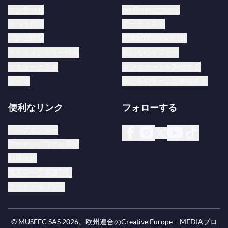
コンサート
medici.tvについて
オペラ作品
アーティスト
バレエ作品
図書館向けmedici.tv
ドキュメンタリー作品
私たちのオファー
マスタークラス
ギフトカードを利用する
ジャズ
私たちのチームに参加する
便利なリンク
フォローする
ヘルプセンター
アクセシビリティ声明
利用規約
個人データ保護方針
クッキーポリシー
© MUSEEC SAS
2026
。欧州連合のCreative Europe – MEDIAプロ