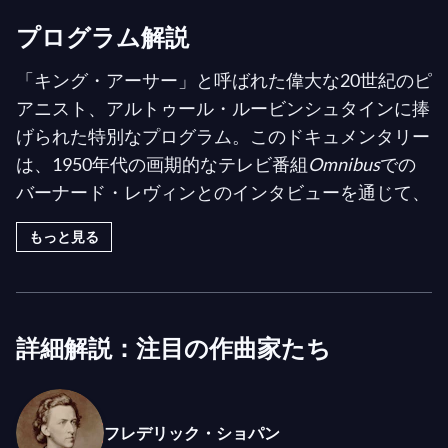
プログラム解説
「キング・アーサー」と呼ばれた偉大な20世紀のピ
アニスト、アルトゥール・ルービンシュタインに捧
げられた特別なプログラム。このドキュメンタリー
は、1950年代の画期的なテレビ番組
Omnibus
での
バーナード・レヴィンとのインタビューを通じて、
この愛される芸術家の天才性を垣間見せてくれま
もっと見る
す。プログラムの後半では、ルービンシュタインが
1968年にロイヤル・フェスティバル・ホールで行
ったショパンの不朽の名作の演奏録音が紹介されま
す。
詳細解説：注目の作曲家たち
かつての神童であり、国際的なキャリアを築いたア
ルトゥール・ルービンシュタインは、特にショパン
フレデリック・ショパン
作品の解釈で記憶されています。ルービンシュタイ