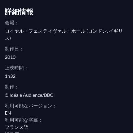
ルではショパンのポロネーズ第6番を披露します。
詳細情報
これほど自然なタッチでショパンを演奏できるピア
ニストはほとんどおらず、このコンサートはその証
会場：
明となっています！
ロイヤル・フェスティヴァル・ホール (ロンドン, イギリ
ス)
このプログラムは、BBCアーカイブ（
Arthur
制作日：
Rubinstein plays Chopin
、1968年6月9日ロンドンの
2010
ロイヤル・フェスティバル・ホールでのアントニ
上映時間：
ー・クラクストン監督作品、および
Omnibus:
1h32
Rubinstein speaks to Bernard Levin
、1968年12月1日
アンソニー・ウィルキンソン監督作品）を使用して
制作：
制作されました。
© Idéale Audience/BBC
利用可能なバージョン：
写真：1970年のアルトゥール・ルービンシュタイ
EN
ン © エヴァ・ルービンシュタイン
利用可能な字幕：
フランス語