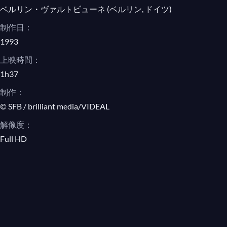
ベルリン・ヴァルトビューネ (ベルリン, ドイツ)
10. Final Hymn
制作日：
ピョートル・チャイコフスキー, The Year
1993
1812, Festival Overture in E flat major,
上映時間：
Op. 49
1h37
アラム・ハチャトゥリアン, Sabre dance
制作：
© SFB / brilliant media/VIDEAL
ピョートル・チャイコフスキー,
Serenade for Strings in C Major, Op. 48
解像度：
3. Elegia: Larghetto elegiaco
Full HD
ヨハン・シュトラウス1世, Radetzky
March, Op. 228
ポール・リンケ, Berliner Luft