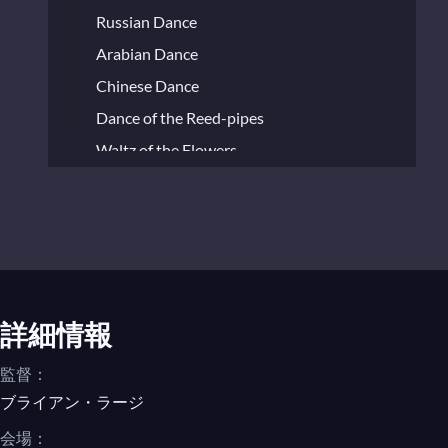
Russian Dance
Arabian Dance
Chinese Dance
Dance of the Reed-pipes
Waltz of the Flowers
アレクサンドル・ボロディン/ニコライ・
リムスキー＝コルサコフ, Polovetsian
Dances from the Opera "Prince Igor"
(Orchestral version)
No. 17
詳細情報
イーゴリ・ストラヴィンスキー, The
監督：
Firebird, Ballet Suite (1945 edition)
ブライアン・ラージ
8. Infernal Dance
会場：
9. Lullaby (Firebird)