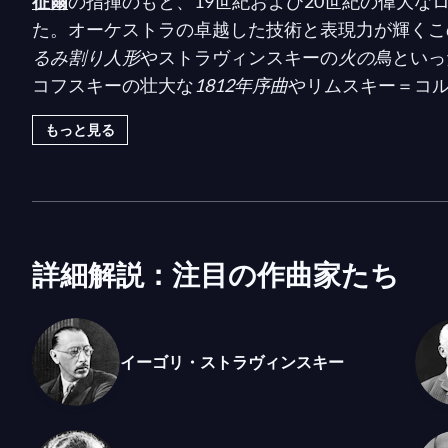
征爾
の指揮のもと、19世紀および20世紀の偉大な
た。オーケストラの卓越した技術と表現力が輝くこ
るみ割り人形
やストラヴィンスキーの
火の鳥
といっ
コフスキーの壮大な
1812年序曲
やリムスキー＝コ
オーケストラの名曲を織り交ぜています。この活気
もっと見る
ーケストラの一つと、20世紀で最も称賛された指
した技術を証明しています！
このプログラムは、ウェブ上で最も優れた
クラシッ
であるmedici.tvで視聴可能な数千のプログラム
詳細解説：注目の作曲家たち
イーゴリ・ストラヴィンスキー