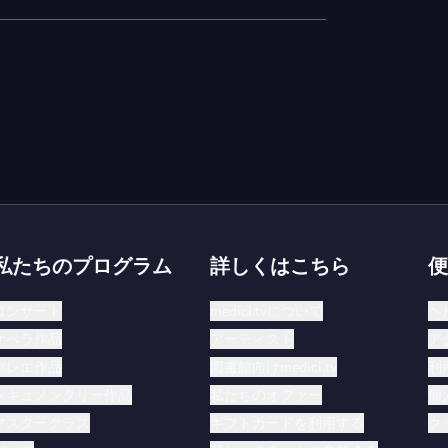
私たちのプログラム
詳しくはこちら
便
コンサート
medici.tvについて
ヘ
オペラ作品
アーティスト
ア
バレエ作品
図書館向けmedici.tv
利
ドキュメンタリー作品
私たちのオファー
個
マスタークラス
ギフトカードを利用する
ク