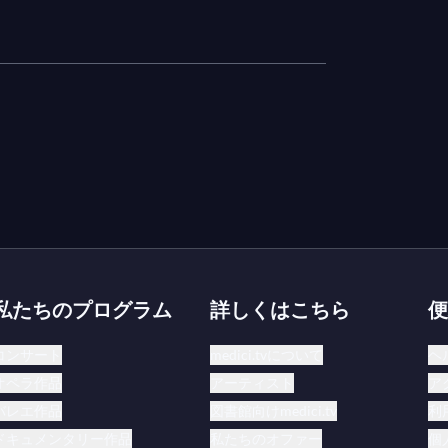
私たちのプログラム
詳しくはこちら
便
コンサート
medici.tvについて
ヘ
オペラ作品
アーティスト
ア
バレエ作品
図書館向けmedici.tv
利
ドキュメンタリー作品
私たちのオファー
個