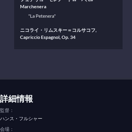
Marchenera
"La Petenera"
ニコライ・リムスキー＝コルサコフ,
Capriccio Espagnol, Op. 34
ホセ・セラーノ, Los Claveles
Romanza
エルネスト・レクオーナ, Malaguena
パブロ・デ・サラサーテ, Carmen
Fantasy Op. 25
詳細情報
監督：
パブロ・ルナ, El Niño judío
ハンス・フルシャー
Canción Española
会場：