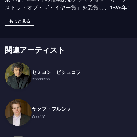
ストラ・オブ・ザ・イヤー賞」を受賞し、1896年1
月4日に著名なルドルフィヌム・ホールで作曲家自
もっと見る
身が指揮したドヴォルザークの全曲プログラムによ
る初演を行いました。チェコの作曲家の決定的な解
釈で知られるこのオーケストラは、ブラームス、チ
関連アーティスト
ャイコフスキー、マーラーの音楽とも特別な関係を
持ち、マーラーは1908年にこのオーケストラと共
に自身の
交響曲第7番
の世界初演を指揮しました。
セミヨン・ビシュコフ
??????????
チェコ・フィルハーモニーの並外れた誇り高い歴史
は、ヨーロッパの中心地に位置することとチェコ共
和国の激動の政治史を反映しており、スメタナの
わ
が祖国
（「マイ・ホムランド」）はその強力な象徴
ヤクブ・フルシャ
???????
となっています。1945年、首席指揮者ラファエ
ル・クーベリックは新たに解放されたチェコスロバ
キアへの「感謝のコンサート」としてこの作品を指