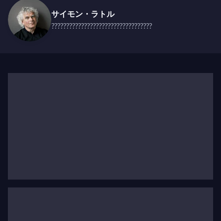
揮し、その後もチェコスロバキア初の自由選挙を記
サイモン・ラトル
念して再び選びました。2020年11月には、首席指
??????????????????????????????????
揮者兼音楽監督セミヨン・ビシュコフが
チェコ・フ
ィルハーモニーと共に全曲演奏
し、新たな毎年恒例
のビロード革命コンサートシリーズの開始とこの歴
史的瞬間の30周年を記念しました。
2022年のビロ
ード革命コンサート
はサー・サイモン・ラトルが指
揮し、2022-23年のアーティスト・イン・レジデン
スである
マグダレナ・コジェナ
と共演しました。
チェコ・フィルハーモニーの歴史を通じて、二つの
特徴がその核にあり続けています。それはチェコの
作曲家の擁護と、音楽が人生を変える力を持つとい
う信念です。ヴァーツラフ・タリッヒ（首席指揮者
1919-1941）は1920年代には早くも労働者や若者、
ボランティア団体のためのコンサートを先駆けて行