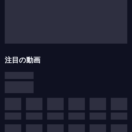
いました。現在では、チェコ・フィルハーモニーの
ユースオーケストラ、オーケストラ・アカデミー、
若手音楽家のためのイジー・ベロフラーヴェク賞と
共に、包括的な教育戦略が400校以上の学校と連携
し、あらゆる年齢の学生をルドルフィヌムに招き、
4時間もかけて訪れる学生も含めてコンサート鑑賞
やマスタークラスに参加しています。歌手イダ・ケ
注目の動画
ラロヴァが率いるチェコ共和国とスロバキアの広範
なロマコミュニティ向けの感動的な音楽と歌のプロ
グラムは、多くの社会的に排除された家族が声を見
つける手助けとなっています。ロンドン王立音楽院
との年間教育交流に加え、コロナ禍のロックダウン
期間中には7回のチャリティーコンサートを開催
し、4Kで国際的にライブ配信し、病院や慈善団
体、医療従事者への支援資金を集めました。