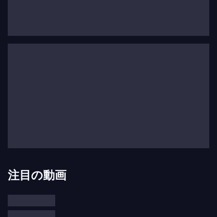
ック音楽祭やベルリン国立歌劇場でも再演され、ハ
ルモニア・ムンディから録音もされています。その
華々しいスタート以来、彼のキャリアはニューヨー
クのメトロポリタン歌劇場、パリ・オペラ座、シャ
ンゼリゼ劇場、ウィーン国立歌劇場、ウィーン劇
場、シカゴ・オペラ、グラインドボーン音楽祭、
BBCプロムスなど、最高の音楽会場で確固たるもの
となっています。
彼が共演した指揮者のリストには、レネ・ヤコブ
ス、
ウィリアム・クリスティ
、
エマニュエル・ハイ
ム
、ジャンルカ・カプアーノ、ジョヴァンニ・アン
トニーニ、ハリー・ビケット、アンドレア・マルコ
注目の動画
ン、アイヴァー・ボルトン、フィリップ・ジャルス
キー、オッタヴィオ・ダントーネ、フランチェス
コ・コルティなど、名だたる指揮者が名を連ねてい