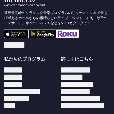
同様に、ヴィヴァルディ（チューリッヒでの
ラ・ヴ
世界最高峰のクラシック音楽プログラムのリソース：世界で最も
ェリタ・イン・チメント
のメリンド役、ベルリンで
権威あるホールからの素晴らしいライブイベントに加え、数千の
コンサート、オペラ、バレエなどをVODカタログで！
の
イル・ジュスティーノ
の主役）やカヴァッリ（ア
ントワープでの
イル・ジャゾーネ
の主役、ミラノで
の
ラ・カリスト
のエンディミオーネ役）など、他の
日本語
バロックの巨匠たちの作品にも成功裏に取り組んで
います。
私たちのプログラム
詳しくはこちら
2014年には、スウェーデンのドロットニングホル
コンサート
medici.tvについて
ム劇場でデイヴィッド・スターン指揮、フランシス
オペラ作品
アーティスト
コ・ネグリン演出による
ミトリダーテ
のファルナー
バレエ作品
図書館向けmedici.tv
チェ役で初めてモーツァルト作品に挑みました。そ
ドキュメンタリー作品
私たちのオファー
の後、パリとディジョンでクレマン・エルヴィュ
マスタークラス
ギフトカードを利用する
ー・レジェ演出、エマニュエル・ハイム指揮の舞台
ジャズ
私たちのチームに参加する
で再びこの役を演じました。