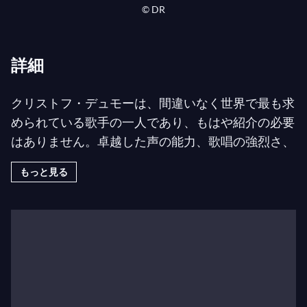
© DR
詳細
クリストフ・デュモーは、間違いなく世界で最も求
められている歌手の一人であり、もはや紹介の必要
はありません。卓越した声の能力、歌唱の強烈さ、
そして独特の舞台存在感を持つこのフランスのカウ
もっと見る
ンターテナーは、世界の主要なオペラ舞台に定期的
に出演しています。
クリストフ・デュモーは、レネ・ヤコブス指揮によ
るヘンデルの
リナルド
でエウスタツィオ役として、
フランス放送・モンペリエ音楽祭でオペラ界に鮮烈
なデビューを果たしました。この作品はインスブル