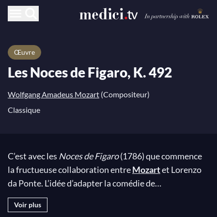
Œuvre
Les Noces de Figaro, K. 492
Wolfgang Amadeus Mozart
(Compositeur)
Classique
C’est avec les
Noces de Figaro
(1786) que commence
la fructueuse collaboration entre
Mozart
et Lorenzo
da Ponte. L’idée d’adapter la comédie de
Beaumarchais, alors célèbre dans toute l’Europe, avec
Voir plus
un grand nombre de polémiques associées, revient à