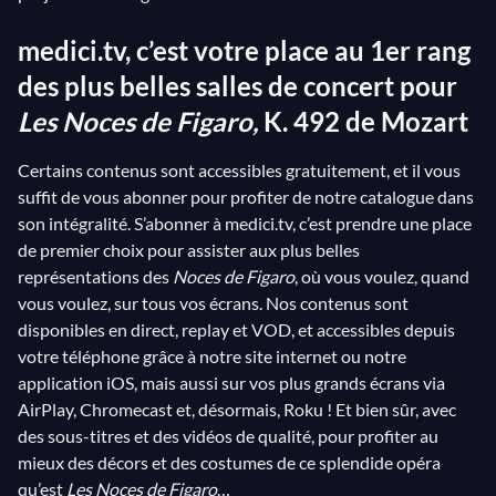
avec une telle simplicité et une telle sûreté de
moyens ; la timidité de Chérubin, l’amour désabusé de
medici.tv, c’est votre place au 1er rang
la Comtesse, le caractère de grand seigneur blasé
des plus belles salles de concert pour
d’Almaviva, la désinvolture impertinente intarissable
Les Noces de Figaro,
K. 492 de Mozart
de Figaro… Les
Noces de Figaro
demeure un chef
d’œuvre atemporel, où la sensibilité musicale raffinée
Certains contenus sont accessibles gratuitement, et il vous
suffit de vous abonner pour profiter de notre catalogue dans
de Mozart s’accorde parfaitement au ton populaire et
son intégralité. S’abonner à medici.tv, c’est prendre une place
comique de l’histoire.
de premier choix pour assister aux plus belles
représentations des
Noces de Figaro
, où vous voulez, quand
vous voulez, sur tous vos écrans. Nos contenus sont
disponibles en direct, replay et VOD, et accessibles depuis
votre téléphone grâce à notre site internet ou notre
application iOS, mais aussi sur vos plus grands écrans via
AirPlay, Chromecast et, désormais, Roku ! Et bien sûr, avec
des sous-titres et des vidéos de qualité, pour profiter au
mieux des décors et des costumes de ce splendide opéra
qu’est
Les Noces de Figaro
…