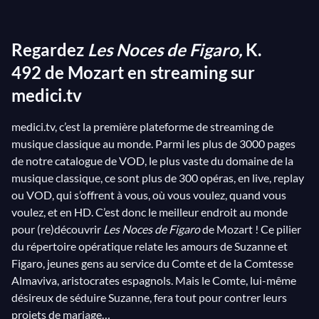
Mozart. Da Ponte supprime, par prudence, les aspects
politiques les plus âpres et évidents pour en retenir
Regardez
Les Noces de Figaro,
K.
essentiellement la trame comique. Le succès des
premières représentations a été si retentissant que
492 de Mozart en streaming sur
l’empereur Joseph II a dû interdire, par ordonnance, la
medici.tv
reprise de tout numéro musical pour plus d’une voix !
medici.tv, c’est la première plateforme de streaming de
Les thèmes universels des
Noces
sont l’amour et le
musique classique au monde. Parmi les plus de 3000 pages
droit, tandis que les personnages principaux
de notre catalogue de VOD, le plus vaste du domaine de la
incarnent les forces antagonistes de cette époque de
musique classique, ce sont plus de 300 opéras, en live, replay
troubles sociaux : l’aristocrate qui s’accroche au passé
ou VOD, qui s’offrent à vous, où vous voulez, quand vous
et le futé représentant du tiers état alors en pleine
voulez, et en HD. C’est donc le meilleur endroit au monde
ascension. D’un point de vue psychologique, les
pour (re)découvrir
Les Noces de Figaro
de Mozart ! Ce pilier
du répertoire opératique relate les amours de Suzanne et
personnages esquissés par da Ponte sont
Figaro, jeunes gens au service du Comte et de la Comtesse
magnifiquement approfondis par l’art splendide de
Almaviva, aristocrates espagnols. Mais le Comte, lui-même
Mozart : on est tout simplement émerveillé de la
désireux de séduire Suzanne, fera tout pour contrer leurs
fusion parfaite du langage et de la musique, obtenue
projets de mariage…