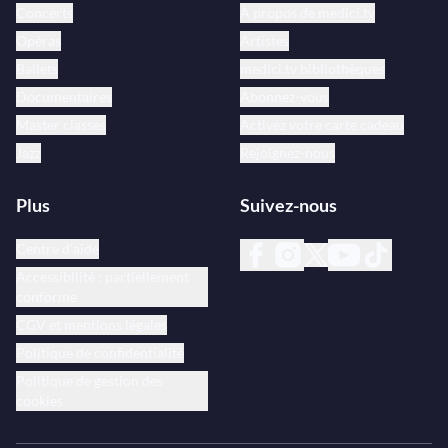
Concerts
À propos de medici.tv
Opéras
Artistes
Ballets
medici.tv bibliothèques
Documentaires
Abonnez-vous
Master classes
Activez votre carte cadeau
Jazz
Rejoignez-nous
Plus
Suivez-nous
Centre d’aide
Accessibilité : partiellement
conforme
CGV et mentions légales
Politique de confidentialité
Politique de gestion des
cookies