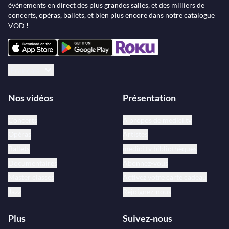
évènements en direct des plus grandes salles, et des milliers de
concerts, opéras, ballets, et bien plus encore dans notre catalogue
VOD !
Français
Nos vidéos
Présentation
Concerts
À propos de medici.tv
Opéras
Artistes
Ballets
medici.tv bibliothèques
Documentaires
Abonnez-vous
Master classes
Activez votre carte cadeau
Jazz
Rejoignez-nous
Plus
Suivez-nous