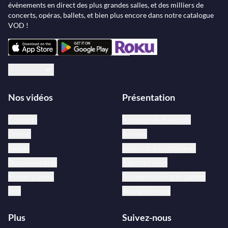
évènements en direct des plus grandes salles, et des milliers de
concerts, opéras, ballets, et bien plus encore dans notre catalogue
VOD !
Français
Nos vidéos
Présentation
Concerts
À propos de medici.tv
Opéras
Artistes
Ballets
medici.tv bibliothèques
Documentaires
Abonnez-vous
Master classes
Activez votre carte cadeau
Jazz
Rejoignez-nous
Plus
Suivez-nous