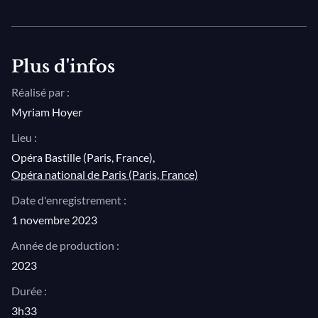
Held bewahren?»
Photo © Charles Duprat / Opéra national de Paris
II : «Mein Held, entgegne kühn dem
Ungetreuen!»
Plus d'infos
II : «In deiner Hand, in deiner Treu»
III : Prélude (orchestral)
Réalisé par :
Myriam Hoyer
III : «Treulich geführt ziehet dahin»
III : «Das süsse Lied verhallt»
Lieu :
Opéra Bastille (Paris, France)
,
III : «Wie hehr erkenn ich unsrer Liebe
Opéra national de Paris (Paris, France)
Wesen!»
III : «Atmest du nicht mit mir die süen
Date d'enregistrement :
Düfte?»
1 novembre 2023
III : «Ach, könnt ich deiner wert
Année de production :
erscheinen»
2023
III : «Höchstes Vertraun hast du mir
Durée :
schon zu danken»
3h33
III : «Hilf Gott, was muss ich hören?»