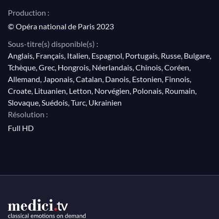
Production :
III : «Hörtest du nichts?»
© Opéra national de Paris 2023
III : «Tragt den Erschlagnen vor des
Königs Gericht!»
Sous-titre(s) disponible(s) :
Anglais, Français, Italien, Espagnol, Portugais, Russe, Bulgare,
III : «Heil, König Heinrich!»
Tchèque, Grec, Hongrois, Néerlandais, Chinois, Coréen,
III : «Was bringen die? Was tun sie
Allemand, Japonais, Catalan, Danois, Estonien, Finnois,
kund?»
Croate, Lituanien, Letton, Norvégien, Polonais, Roumain,
III : «Mein Herr und König, lass dir
Slovaque, Suédois, Turc, Ukrainien
melden»
Résolution :
Full HD
III : « In fernem Land »
III : «Mir schwankt der Boden!»
III : «Mein lieber Schwan!»
III : «Weh! Weh! Du edler, holder
Mann!»