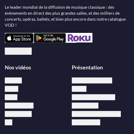
Le leader mondial de la diffusion de musique classique : des
évènements en direct des plus grandes salles, et des milliers de
concerts, opéras, ballets, et bien plus encore dans notre catalogue
VOD !
Français
Nos vidéos
Présentation
Concerts
À propos de medici.tv
Opéras
Artistes
Ballets
medici.tv bibliothèques
Documentaires
Abonnez-vous
Master classes
Activez votre carte cadeau
Jazz
Rejoignez-nous