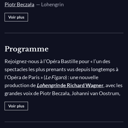
dich»
Piotr Beczała
— Lohengrin
I : «Durch Gottes Sieg ist jetzt dein
Voir plus
Leben mein»
II : Introduction (orchestral)
II : «Erhebe dich, Genossin meiner
Schmach!»
Programme
II : «Was macht dich in so wilder Klage
doch vergehn?»
Rejoignez-nous à l’Opéra Bastille pour « l’un des
II : «Du wilde Seherin, wie willst du
spectacles les plus prenants vus depuis longtemps à
doch geheimnisvoll den Geist mir neu
l’Opéra de Paris » (
Le Figaro
) : une nouvelle
berücken?»
production de
Lohengrin
de Richard Wagner
, avec les
II : «Der Rache Werk sei nun
grandes voix de Piotr Beczała, Johanni van Oostrum,
beschworen»
ou encore Ekaterina Gubanova. Le livret de cet opéra,
Voir plus
II : «Euch Lüften, die mein Klagen so
écrit par Wagner lui-même, vous emmène au cœur de
traurig oft erfüllt»
l’amour impossible d’Elsa et Lohengrin, couple
II : «Elsa! Wer ruft?»
mythique des légendes médiévales germaniques.