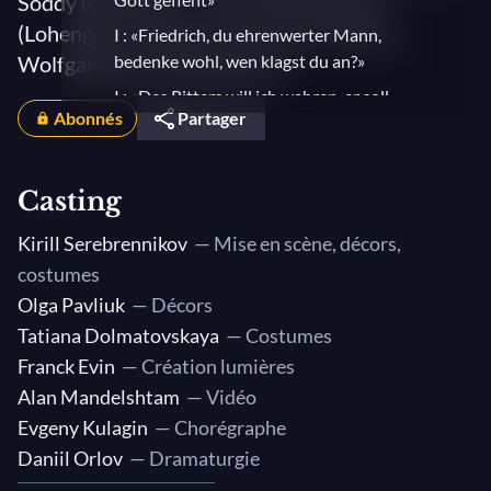
Soddy (direction) — Avec Piotr Beczała
(Lohengrin), Johanni van Oostrum (Elsa),
I : «Friedrich, du ehrenwerter Mann,
Wolfgang Koch (Telramund) …
bedenke wohl, wen klagst du an?»
I : «Des Ritters will ich wahren, er soll
Abonnés
Partager
mein Streiter sein!»
I : «Wer hier im Gotteskampf zu
streiten kam für Elsa von Brabant, der
Casting
trete vor!»
Kirill Serebrennikov
— Mise en scène, décors,
I : «Nun sei bedankt, mein lieber
Schwan!»
costumes
Olga Pavliuk
— Décors
I : «Heil, König Heinrich!»
Tatiana Dolmatovskaya
— Costumes
I : «Wenn ich im Kampfe für dich siege»
Franck Evin
— Création lumières
I : «Nun hört! Euch, Volk und Edlen,
Alan Mandelshtam
— Vidéo
mach ich kund»
Evgeny Kulagin
— Chorégraphe
I : "Nun höret mich und achtet wohl"
Daniil Orlov
— Dramaturgie
I : «Mein Herr und Gott, nun ruf ich