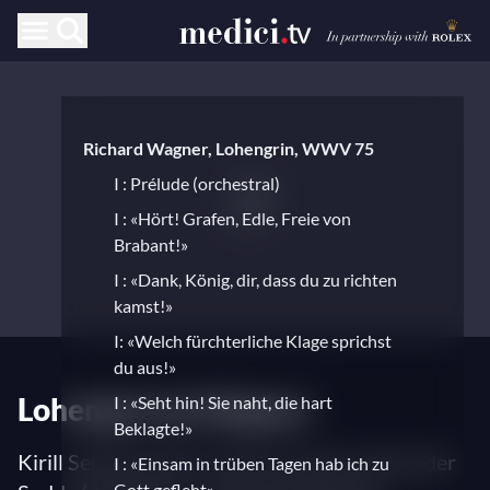
Richard Wagner, Lohengrin, WWV 75
I : Prélude (orchestral)
I : «Hört! Grafen, Edle, Freie von
Brabant!»
I : «Dank, König, dir, dass du zu richten
kamst!»
I: «Welch fürchterliche Klage sprichst
du aus!»
Lohengrin de Wagner
I : «Seht hin! Sie naht, die hart
Beklagte!»
Kirill Serebrennikov (mise en scène), Alexander
I : «Einsam in trüben Tagen hab ich zu
Gott gefleht»