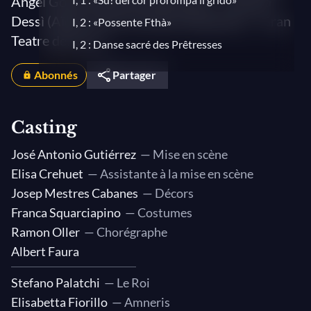
Ángel Gómez Martínez (direction) – Daniela
Dessì (Aïda), Fabio Armiliato (Radamès) – Gran
I, 2 : «Possente Fthà»
Teatre del Liceu
I, 2 : Danse sacré des Prêtresses
I, 2 : «Nume, custode e vindice»
Abonnés
Partager
II, 1 : «Chi mai fra gl’inni e i plausi – Ah!
vieni»
Casting
II, 1 : Danse des Petits Esclaves Maures
II, 1 : «Fu la sorte del l’armi a tuoi'
José Antonio Gutiérrez
— Mise en scène
funesta »
Elisa Crehuet
— Assistante à la mise en scène
II, 1 : «Ebben, qual nuovo fremito
Josep Mestres Cabanes
— Décors
t’assal, gentil Aïda ?»
Franca Squarciapino
— Costumes
II, 1 : «Pietà ti prenda del mio dolor»
Ramon Oller
— Chorégraphe
II, 1 : «Su! Del Nilo al sacro lido»
Albert Faura
II, 2 : « Procession – Gloria all’Egitto –
Stefano Palatchi
— Le Roi
Marche triomphale »
Elisabetta Fiorillo
— Amneris
II, 2 : Marche triomphale