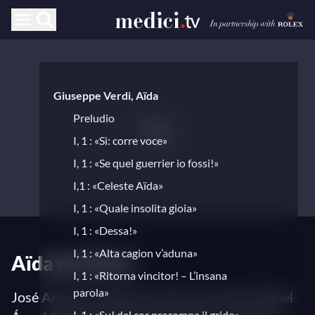
Giuseppe Verdi, Aïda
Preludio
I, 1 : «Sì: corre voce»
I, 1 : «Se quel guerrier io fossi!»
I,1 : «Celeste Aïda»
I, 1 : «Quale insolita gioia»
I, 1 : «Dessa!»
I, 1 : «Alta cagion v’aduna»
Aïda de Verdi
I, 1 : «Ritorna vincitor! – L’insana
parola»
José Antonio Gutiérrez (mise en scène), Miguel
I, 1 : «Su! del cor prorompa il grido»