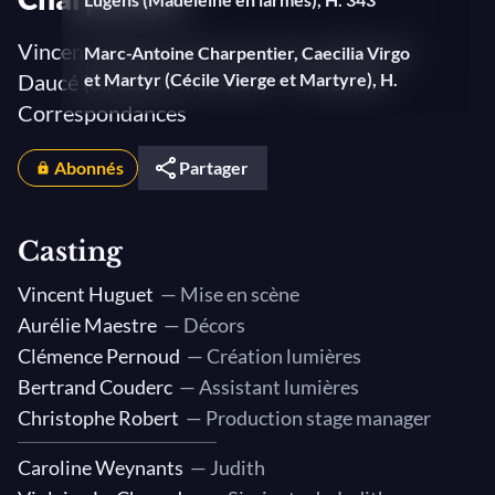
Vincent Huguet (mise en scène), Sébastien
Marc-Antoine Charpentier, Caecilia Virgo
Daucé (direction musicale) — Ensemble
et Martyr (Cécile Vierge et Martyre), H.
397
Correspondances
Marc-Antoine Charpentier, Motet 'Sub
Abonnés
Partager
tuum præsidium' (Sous l’abri de ta
miséricorde), H. 28
Casting
Vincent Huguet
— Mise en scène
Aurélie Maestre
— Décors
Clémence Pernoud
— Création lumières
Bertrand Couderc
— Assistant lumières
Christophe Robert
— Production stage manager
Caroline Weynants
— Judith