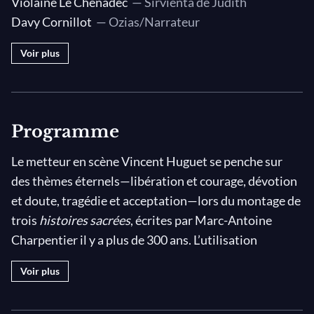
Violaine Le Chenadec
— Sirvienta de Judith
Davy Cornillot
— Ozias/Narrateur
Voir plus
Programme
Le metteur en scène Vincent Huguet se penche sur
des thèmes éternels—libération et courage, dévotion
et doute, tragédie et acceptation—lors du montage de
trois
histoires sacrées
, écrites par Marc-Antoine
Charpentier il y a plus de 300 ans. L’utilisation
parcimonieuse d’un ensemble instrumental réduit
Voir plus
accompagné de lignes vocales en latin permet la
création de sublimes surprises: du changement