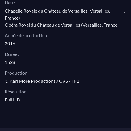
la direction de l’Ensemble Correspondances,
Lieu :
l’événement peut être fier d’ « une grande attention au
Chapelle Royale du Château de Versailles (Versailles,
,
détail, authenticité et autorité… toujours interprétée
France)
avec goût et style, les voix se mariant avec pure
Opéra Royal du Château de Versailles (Versailles, France)
beauté » (
The Classic Review
).
Année de production :
2016
© Photo: Philippe Delva
Durée :
1h38
Production :
© Karl More Productions / CVS / TF1
Résolution :
Full HD