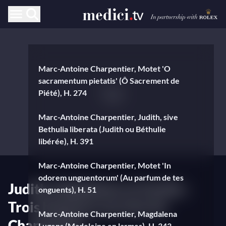
Marc-Antoine Charpentier, Motet 'O
sacramentum pietatis' (Ô Sacrement de
Piété), H. 274
Marc-Antoine Charpentier, Judith, sive
Bethulia liberata (Judith ou Béthulie
libérée), H. 391
Marc-Antoine Charpentier, Motet 'In
odorem unguentorum' (Au parfum de tes
Judith, Madeleine et Cécilie :
onguents), H. 51
Trois histoires sacrées de
Marc-Antoine Charpentier, Magdalena
Charpentier
Lugens (Madeleine en larmes), H. 343