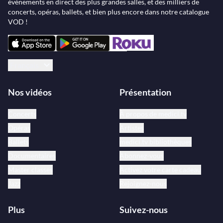
évènements en direct des plus grandes salles, et des milliers de
concerts, opéras, ballets, et bien plus encore dans notre catalogue
VOD !
Français
Nos vidéos
Présentation
Concerts
À propos de medici.tv
Opéras
Artistes
Ballets
medici.tv bibliothèques
Documentaires
Abonnez-vous
Master classes
Activez votre carte cadeau
Jazz
Rejoignez-nous
Plus
Suivez-nous