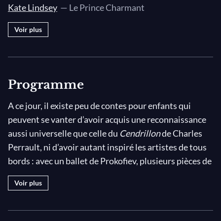
Kate Lindsey
— Le Prince Charmant
III. Ma pauvre enfant chérie !
Voir plus
III. Seule, je partirai
III. Ah ! Fugitives chimères
III. À deux genoux / Je viens à vous
IV. Ô pauvre enfant !
Programme
IV. Ah ! Ouvre ta porte
A ce jour, il existe peu de contes pour enfants qui
IV. Avancez ! Reculez !
peuvent se vanter d’avoir acquis une reconnaissance
IV. Marche des Princesses
aussi universelle que celle du
Cendrillon
de Charles
IV. Posez dans son écrin
Perrault, ni d’avoir autant inspiré les artistes de tous
bords : avec un ballet de Prokofiev, plusieurs pièces de
théâtre, en passant par des adaptations
Voir plus
cinématographiques allant de Georges Méliès à Walt
Disney, la princesse a séduit nombre de créateurs et
créatrices à travers les âges. Mais bien avant d’être