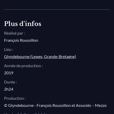
développée antérieurement lors de la tournée, alliant
facétieusement décors et costumes de l’époque du
compositeur avec ceux d’aujourd’hui !
Plus d'infos
Réalisé par :
François Roussillon
Lieu :
Glyndebourne (Lewes, Grande-Bretagne)
Année de production :
2019
Durée :
2h24
Production :
© Glyndebourne - François Roussillon et Associés – Mezzo