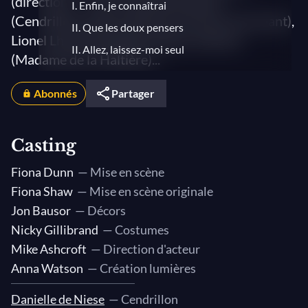
(direction) — Avec Danielle de Niese
I. Enfin, je connaîtrai
(Cendrillon), Kate Lindsey (Le Prince Charmant),
II. Que les doux pensers
Lionel Lhote (Pandolfe), Agnes Zwierko
II. Allez, laissez-moi seul
(Madame de la Haltière)...
II. Entrée du Roi et de la Cour
Abonnés
II. Les Filles de Noblesse
Partager
II. Les Fiancés
II. Les Mandores
Casting
II. La Florentine
Fiona Dunn
— Mise en scène
II. Le Rigodon du Roy
Fiona Shaw
— Mise en scène originale
II. Ô la surprenante aventure / Ô la
Jon Bausor
— Décors
décevante aventure
Nicky Gillibrand
— Costumes
II. Toi qui m'es apparue
Mike Ashcroft
— Direction d'acteur
III. Enfin, je suis ici
Anna Watson
— Création lumières
III. C'est vrai !
Danielle de Niese
— Cendrillon
III. Lorsqu'on a plus de vingt quartiers