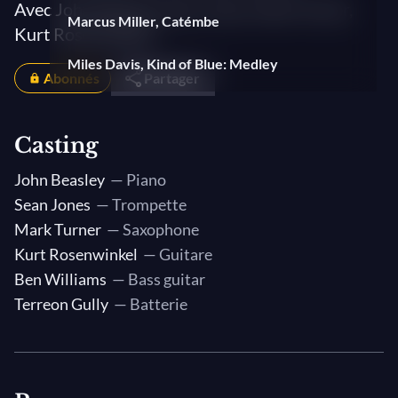
Avec John Beasley, Sean Jones, Mark Turner,
Marcus Miller, Catémbe
Kurt Rosenwinkel...
Miles Davis, Kind of Blue: Medley
Abonnés
Partager
Wayne Shorter, Iris
Casting
Wayne Shorter, Paraphernalia
John Beasley
— Piano
Marcus Miller, Splatch
Sean Jones
— Trompette
Mark Turner
— Saxophone
Wayne Shorter, Pinocchio
Kurt Rosenwinkel
— Guitare
Ben Williams
— Bass guitar
Terreon Gully
— Batterie