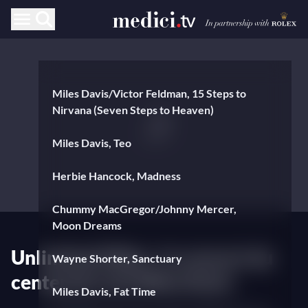
Miles Davis/Victor Feldman, 15 Steps to
Nirvana (Seven Steps to Heaven)
Miles Davis, Teo
Herbie Hancock, Madness
Chummy MacGregor/Johnny Mercer,
Moon Dreams
Unlimited Miles : le concert du
Wayne Shorter, Sanctuary
centenaire de Miles Davis
Miles Davis, Fat Time