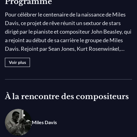
Programme
Pour célébrer le centenaire de la naissance de Miles
Davis, ce projet de rêve réunit un sextuor de stars
dirigé par le pianiste et compositeur John Beasley, qui
a rejoint au début de sa carrière le groupe de Miles
Davis. Rejoint par Sean Jones, Kurt Rosenwinkel,
Mark Turner, Ben Williams, Terreon Gully et Beasley,
Voir plus
l'ensemble interprète la musique de Miles avec ses
grooves caractéristiques, ses harmonies audacieuses
et leur improvisation inspirée, mêlant la beauté
modale de
Kind of Blue
, la flamme électrique de
À la rencontre des compositeurs
Bitches Brew
et le funk de
Amandla
.
Miles Davis