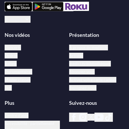
Français
Nos vidéos
Présentation
Concerts
À propos de medici.tv
Opéras
Artistes
Ballets
medici.tv bibliothèques
Documentaires
Abonnez-vous
Master classes
Activez votre carte cadeau
Jazz
Rejoignez-nous
Plus
Suivez-nous
Centre d’aide
Accessibilité : partiellement