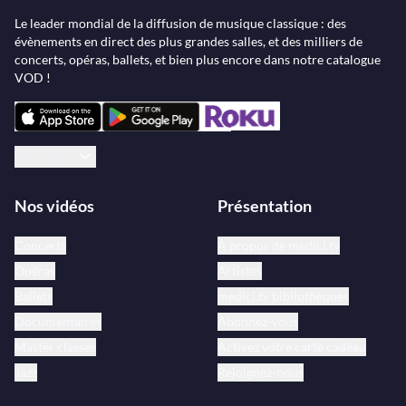
Le leader mondial de la diffusion de musique classique : des
évènements en direct des plus grandes salles, et des milliers de
concerts, opéras, ballets, et bien plus encore dans notre catalogue
VOD !
Français
Nos vidéos
Présentation
Concerts
À propos de medici.tv
Opéras
Artistes
Ballets
medici.tv bibliothèques
Documentaires
Abonnez-vous
Master classes
Activez votre carte cadeau
Jazz
Rejoignez-nous