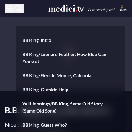
BB King, Intro
BB King/Leonard Feather, How Blue Can
You Get
BB King/Fleecie Moore, Caldonia
BB King, Outside Help
Will Jennings/BB King, Same Old Story
B.B. King Live in Nice (Part I)
(Same Old Song)
Nice Jazz Festival 1979
BB King, Guess Who?