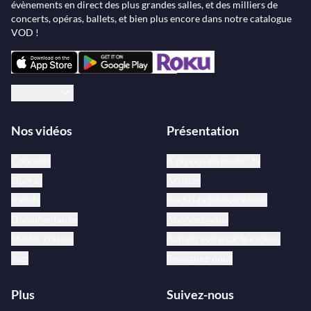
évènements en direct des plus grandes salles, et des milliers de
concerts, opéras, ballets, et bien plus encore dans notre catalogue
VOD !
Français
Nos vidéos
Présentation
Concerts
À propos de medici.tv
Opéras
Artistes
Ballets
medici.tv bibliothèques
Documentaires
Abonnez-vous
Master classes
Activez votre carte cadeau
Jazz
Rejoignez-nous
Plus
Suivez-nous