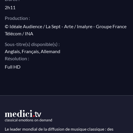
par les plus grands chefs ; Rostropovitch, Kempff,
2h11
Fischer-Dieskau ou Gould puisqu'il a joué avec les
Production :
plus grands musiciens, et rencontrer Ravi Shankar ou
© Idéale Audience / La Sept - Arte / Imalyre - Groupe France
Duke Ellington puisqu'il s'intéressait aux plus grands
Télécom / INA
génies d'où qu'ils viennent.
Sous-titre(s) disponible(s) :
Anglais, Français, Allemand
Disparu en 1999, Yehudi Menuhin vit encore
Résolution :
aujourd'hui grâce à ce témoignage. Ce n'est pas le
Full HD
moindre des mérites de ce document exceptionnel.
Un film dans une version inédite, enrichie des
commentaires du réalisateur.
Le leader mondial de la diffusion de musique classique : des