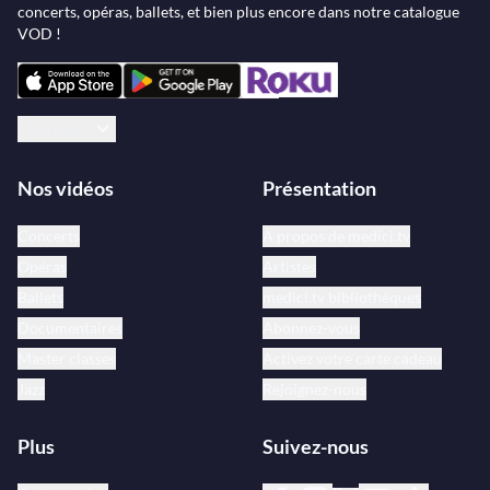
concerts, opéras, ballets, et bien plus encore dans notre catalogue
VOD !
Français
Nos vidéos
Présentation
Concerts
À propos de medici.tv
Opéras
Artistes
Ballets
medici.tv bibliothèques
Documentaires
Abonnez-vous
Master classes
Activez votre carte cadeau
Jazz
Rejoignez-nous
Plus
Suivez-nous