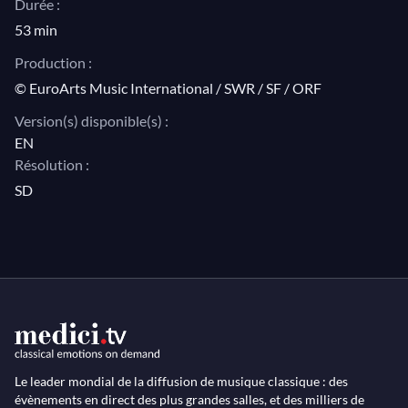
Durée :
l'interprétation des opéras de Wagner dans la
53 min
construction d'un imaginaire national guerrier et
Production :
héroïque.
© EuroArts Music International / SWR / SF / ORF
Les images d'archives de représentations alternent
Version(s) disponible(s) :
avec des interviews de Max Lorenz lui-même, Dietrich
EN
Résolution :
Fischer-Dieskau, René Kollo, Lieselott Tietjen,
SD
Waldemar Kmentt, et Winifred Wagner.
Le leader mondial de la diffusion de musique classique : des
évènements en direct des plus grandes salles, et des milliers de