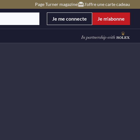
Page Turner magazine
J'offre une carte cadeau
Je me connecte
Je m'abonne