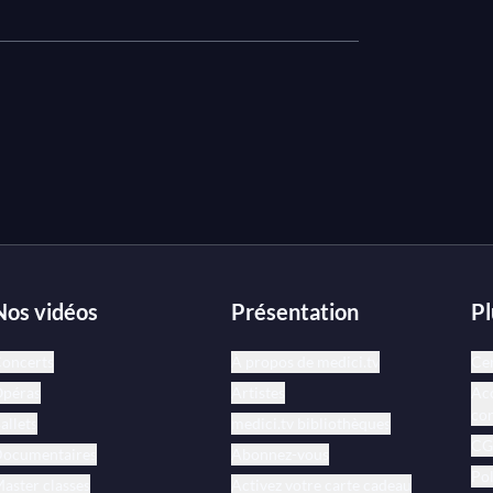
Nos vidéos
Présentation
Pl
oncerts
À propos de medici.tv
Cen
péras
Artistes
Acc
co
allets
medici.tv bibliothèques
CGV
ocumentaires
Abonnez-vous
Pol
aster classes
Activez votre carte cadeau