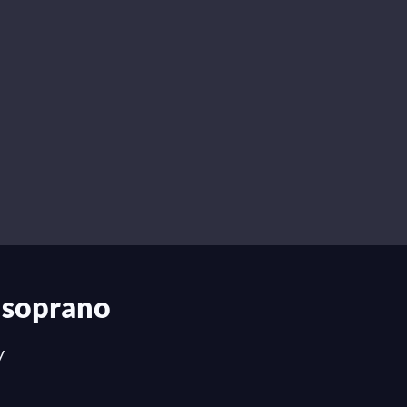
 soprano
y