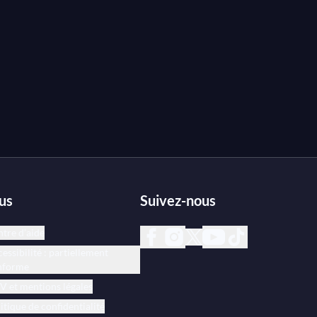
us
Suivez-nous
tre d’aide
essibilité : partiellement
nforme
 et mentions légales
itique de confidentialité