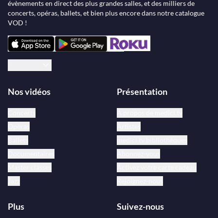
évènements en direct des plus grandes salles, et des milliers de
concerts, opéras, ballets, et bien plus encore dans notre catalogue
VOD !
Français
Nos vidéos
Présentation
Concerts
À propos de medici.tv
Opéras
Artistes
Ballets
medici.tv bibliothèques
Documentaires
Abonnez-vous
Master classes
Activez votre carte cadeau
Jazz
Rejoignez-nous
Plus
Suivez-nous