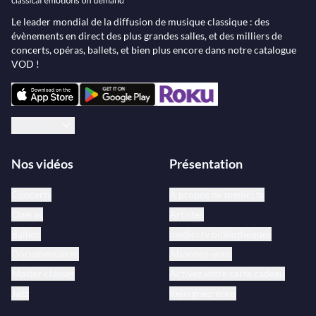
Le leader mondial de la diffusion de musique classique : des
évènements en direct des plus grandes salles, et des milliers de
concerts, opéras, ballets, et bien plus encore dans notre catalogue
VOD !
Français
Nos vidéos
Présentation
Concerts
À propos de medici.tv
Opéras
Artistes
Ballets
medici.tv bibliothèques
Documentaires
Abonnez-vous
Master classes
Activez votre carte cadeau
Jazz
Rejoignez-nous