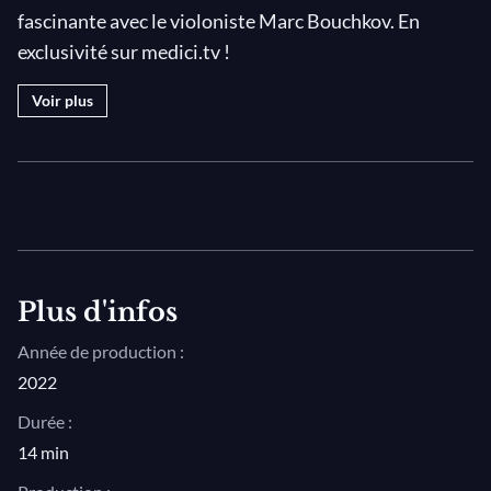
fascinante avec le violoniste Marc Bouchkov. En
exclusivité sur medici.tv !
Voir plus
Ce programme est l'un des nombreux
documentaires
passionnants disponibles sur medici.tv, la meilleure
plateforme de streaming de musique classique
!
Plus d'infos
Année de production :
2022
Durée :
14 min