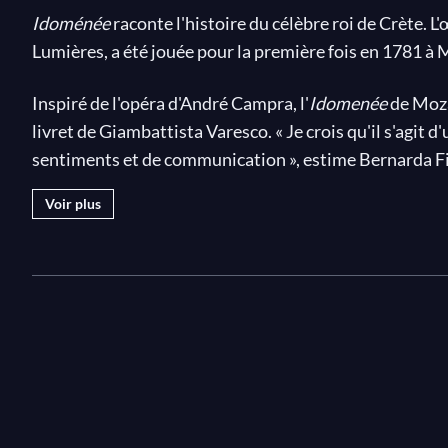
Idoménée
raconte l'histoire du célèbre roi de Crète. L
Lumières, a été jouée pour la première fois en 1781 à 
Inspiré de l'opéra d'André Campra, l'
Idomenée
de Moza
livret de Giambattista Varesco. « Je crois qu'il s'agit 
sentiments et de communication », estime Bernarda F
Voir plus
Nayo Titzin part à la rencontre du chef récompensé 
le Freiburg Baroque Orchestra pour un nouvel enregis
sur le label Harmonia Mundi en 2009.
René Jacobs, en véritable spécialiste de ce répertoire
avec la caméra de Nayo Titzin. Le soin et la précision 
manuscrit de Mozart) ainsi que le travail des chanteu
personnages permettent de lever le voile sur l'un des