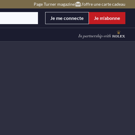
Page Turner magazine
J'offre une carte cadeau
Je me connecte
Je m'abonne