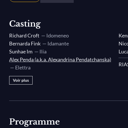
Casting
Richard Croft
— Idomeneo
Ken
Bernarda Fink
— Idamante
Nic
Sunhae Im
— Ilia
Luca
Alex Penda (a.k.a. Alexandrina Pendatchanska)
RIA
— Elettra
Voir plus
Programme