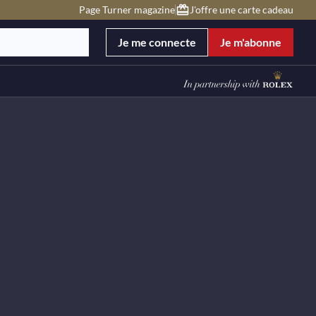
Page Turner magazine
J'offre une carte cadeau
Je me connecte
Je m'abonne