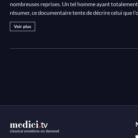
nombreuses reprises. Un tel homme ayant totalement d
résumer, ce documentaire tente de décrire celui que l
chef d'orchestre de notre époque d'après des exemples
Voir plus
Ce documentaire met en parallèle le chef d'orchestre e
et diversité sont tout les deux uniques. En plus de deu
Esterháza, Harnoncourt dirige le célèbre opéra de Ha
Theater an der Wien. D'une manière inimitable, Harn
d'Haydn, différente de tout ce qui a pu être fait préc