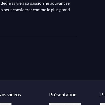
édié sa vie à sa passion ne pouvant se
'on peut considérer comme le plus grand
 importants de sa carrière.
t le compositeur, qui dans leur popularité
x grands concerts à Eisenstadt et à
ydn
Il mondo della Luna
à l'éblouissant
oncourt présente son interprétation
édemment.
Nos vidéos
Présentation
Pl