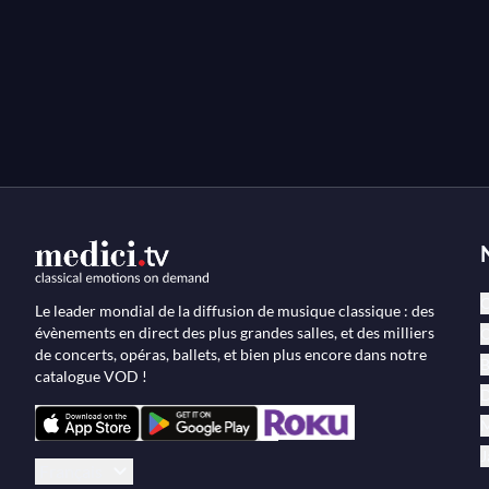
l'enregistrement pour Virgin Classics, avec qui il a sig
KV 482 et 503, Bruno Monsaingeon le suit à nouveau da
d'observer la densité du travail d'interprétation de D
compositeur autrichien.
C
Le leader mondial de la diffusion de musique classique : des
évènements en direct des plus grandes salles, et des milliers
O
de concerts, opéras, ballets, et bien plus encore dans notre
B
catalogue VOD !
D
M
J
Français