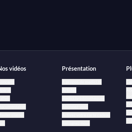
né un contrat d'exclusivité, des concertos
ns la coulisse... Une belle opportunité
avid Fray, sur ces œuvres majeures du
Nos vidéos
Présentation
Pl
oncerts
À propos de medici.tv
Cen
péras
Artistes
Acc
co
allets
medici.tv bibliothèques
CGV
ocumentaires
Abonnez-vous
Pol
aster classes
Activez votre carte cadeau
Pol
azz
Rejoignez-nous