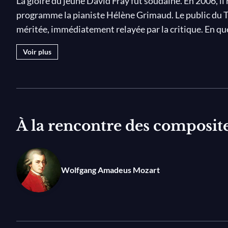
La gloire du jeune David Fray fut soudaine. En 2006, i
programme la pianiste Hélène Grimaud. Le public du T
méritée, immédiatement relayée par la critique. En qu
propulsé au tout devant de la scène musicale internati
Voir plus
Cette histoire, Bruno Monsaingeon l'a suivie de près. L
nouveaux talents, s'est rapidement pris de curiosité e
Aussi, lorsqu'en 2008, David Fray enregistre un disqu
studio et livre un documentaire passionnant :
Sing, S
À la rencontre des composit
Deux ans plus tard, David Fray a parcouru un chemin r
spécialisée à travers le monde, désigné Soliste instrum
musique classique, il est actuellement reconnu comme l
Wolfgang Amadeus Mozart
plus charismatiques – de sa génération.
En 2010, il décide que le temps est venu pour lui d'abo
subtilité et la profondeur de la dernière période de co