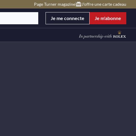
Page Turner magazine
J'offre une carte cadeau
Je me connecte
Je m'abonne