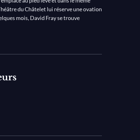
l remplace au pied levé et dans le même
héâtre du Châtelet lui réserve une ovation
elques mois, David Fray se trouve
onale.
e réalisateur, toujours en quête de
t de sympathie pour le pianiste prodige.
e Bach, Bruno Monsaingeon le suit en
wing & Think
.
eurs
emarquable. Loué par la critique
ental de l'année 2010 aux Victoires de la
'un des meilleurs pianistes – et l'un des
rder Mozart, dans toute la complexité, la
mposition. Et à l'occasion de