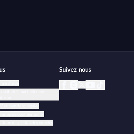
us
Suivez-nous
tre d’aide
essibilité : partiellement
nforme
 et mentions légales
itique de confidentialité
itique de gestion des cookies