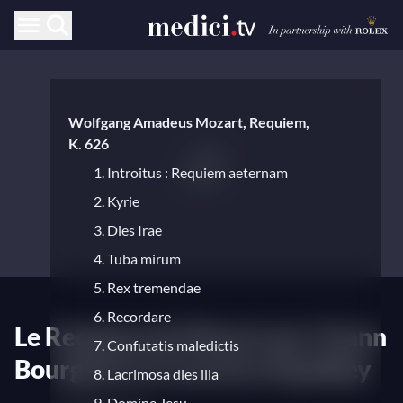
Wolfgang Amadeus Mozart, Requiem,
K. 626
1. Introitus : Requiem aeternam
2. Kyrie
3. Dies Irae
4. Tuba mirum
5. Rex tremendae
6. Recordare
Le Requiem de Mozart par Yoann
7. Confutatis maledictis
Bourgeois et Laurence Equilbey
8. Lacrimosa dies illa
9. Domine Jesu