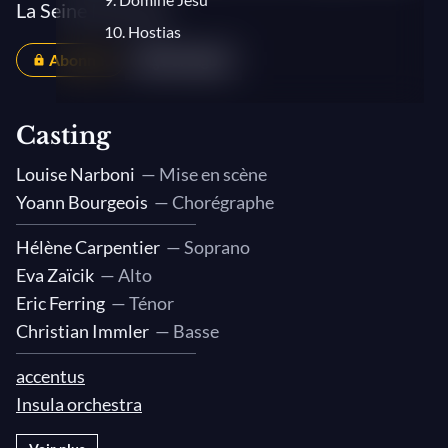
La Seine Musicale
10. Hostias
Abonnés
Partager
Casting
Louise Narboni
— Mise en scène
Yoann Bourgeois
— Chorégraphe
Hélène Carpentier
— Soprano
Eva Zaïcik
— Alto
Eric Ferring
— Ténor
Christian Immler
— Basse
accentus
Insula orchestra