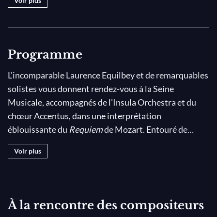
Voir plus
Programme
L'incomparable Laurence Equilbey et de remarquables
solistes vous donnent rendez-vous à la Seine
Musicale, accompagnés de l'Insula Orchestra et du
chœur Accentus, dans une interprétation
éblouissante du
Requiem
de Mozart. Entouré de
mystère, le
Requiem
est resté inachevé à la mort de
Voir plus
Mozart en 1791 et a été terminé plus tard par son
élève, Franz Xaver Süssmayr. De l'« Introitus »
majestueux au turbulent « Dies Irae » en passant par
un « Lacrimosa » déchirant, le
Requiem
de Mozart
À la rencontre des compositeurs
capture tout le spectre des émotions humaines : la