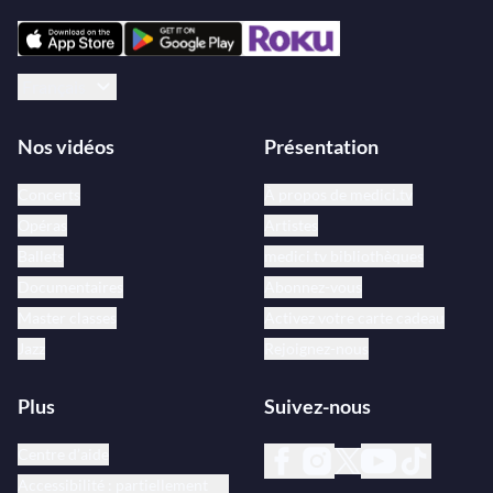
Français
Nos vidéos
Présentation
Concerts
À propos de medici.tv
Opéras
Artistes
Ballets
medici.tv bibliothèques
Documentaires
Abonnez-vous
Master classes
Activez votre carte cadeau
Jazz
Rejoignez-nous
Plus
Suivez-nous
Centre d’aide
Accessibilité : partiellement