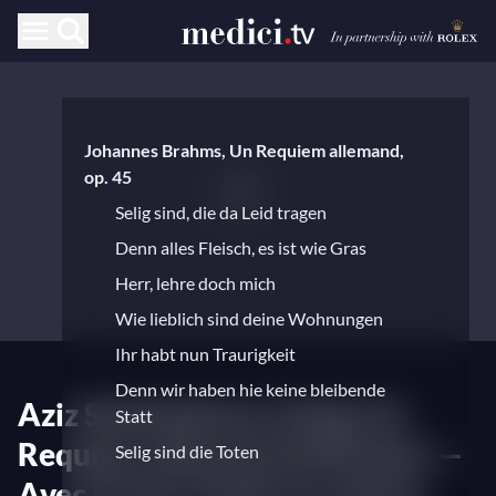
Johannes Brahms, Un Requiem allemand,
op. 45
Selig sind, die da Leid tragen
Denn alles Fleisch, es ist wie Gras
Herr, lehre doch mich
Wie lieblich sind deine Wohnungen
Ihr habt nun Traurigkeit
Denn wir haben hie keine bleibende
Aziz Shokhakimov dirige Un
Statt
Requiem allemand de Brahms —
Selig sind die Toten
Avec Pretty Yende et Ludovic