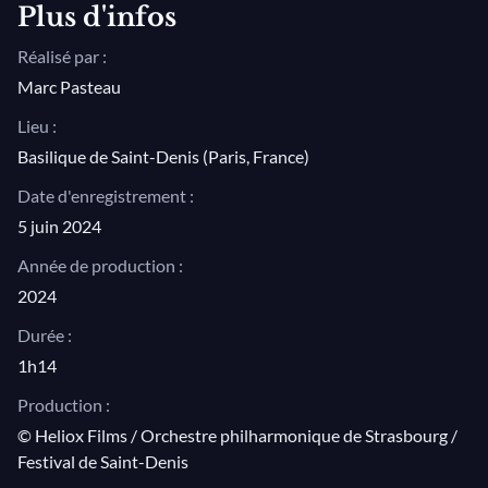
Plus d'infos
Photo © Stéphane Rolland
Réalisé par :
Pretty Yende et Ludovic Tézier apparaissent grâce à
Marc Pasteau
l'aimable autorisation de Sony Classics.
Lieu :
Basilique de Saint-Denis (Paris, France)
Date d'enregistrement :
5 juin 2024
Année de production :
2024
Durée :
1h14
Production :
© Heliox Films / Orchestre philharmonique de Strasbourg /
Festival de Saint-Denis