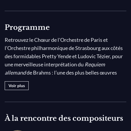
Programme
Retrouvez le Chœur de l'Orchestre de Paris et
l’Orchestre philharmonique de Strasbourg aux côtés
des formidables Pretty Yende et Ludovic Tézier, pour
une merveilleuse interprétation du
Requiem
allemand
de Brahms : l’une des plus belles œuvres
chorales de la musique romantique ! Un requiem est
Voir plus
traditionnellement une mise en musique de la messe
des morts en latin, mais la partition de Brahms nous
offre une approche unique de cette forme musicale.
Plutôt que d’utiliser les textes sacrés habituels, le
À la rencontre des compositeurs
compositeur a élaboré son livret à partir de la Bible de
Luther. Alors qu’un requiem constitue habituellement