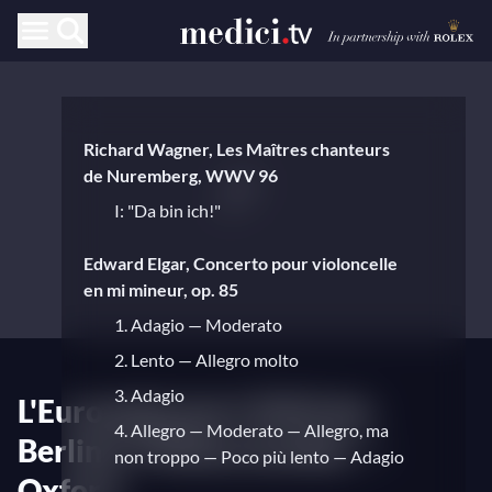
Richard Wagner, Les Maîtres chanteurs
de Nuremberg, WWV 96
I: "Da bin ich!"
Edward Elgar, Concerto pour violoncelle
en mi mineur, op. 85
1. Adagio — Moderato
2. Lento — Allegro molto
3. Adagio
L'Europakonzert 2010 des
4. Allegro — Moderato — Allegro, ma
Berliner Philharmoniker —
non troppo — Poco più lento — Adagio
Oxford