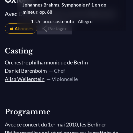
Johannes Brahms, Symphonie n° 1 en do
mineur, op. 68
Avec Daniel Barenboim et Alisa Weilerstein
1. Un poco sostenuto - Allegro
Abonnés
Partager
2. Andante sostenuto
3. Adagio
Casting
4. Adagio - Allegro non troppo, ma con
brio
Orchestre philharmonique de Berlin
Daniel Barenboim
— Chef
Alisa Weilerstein
— Violoncelle
Programme
Avec ce concert du 1er mai 2010, les Berliner
Philharmoniker ont réuni en une seule matinée de