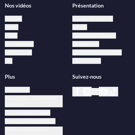
Nos vidéos
Présentation
Concerts
À propos de medici.tv
Opéras
Artistes
Ballets
medici.tv bibliothèques
Documentaires
Abonnez-vous
Master classes
Activez votre carte cadeau
Jazz
Rejoignez-nous
Plus
Suivez-nous
Centre d’aide
Accessibilité : partiellement
conforme
CGV et mentions légales
Politique de confidentialité
Politique de gestion des