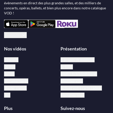
évènements en direct des plus grandes salles, et des milliers de
concerts, opéras, ballets, et bien plus encore dans notre catalogue
VOD !
Français
Nos vidéos
Présentation
Concerts
À propos de medici.tv
Opéras
Artistes
Ballets
medici.tv bibliothèques
Documentaires
Abonnez-vous
Master classes
Activez votre carte cadeau
Jazz
Rejoignez-nous
Plus
Suivez-nous