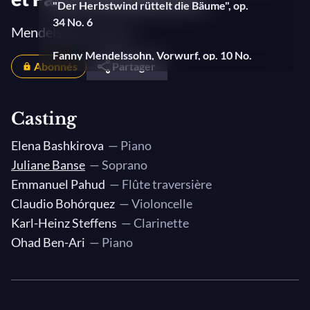
"Der Herbstwind rüttelt die Bäume", op.
34 No. 6
Mendelssohn House
Fanny Mendelssohn, Vorwurf, op. 10 No.
Abonnés
Partager
2
Fanny Mendelssohn, Sehnsucht, op. 9 No.
Casting
7
Elena Bashkirova
— Piano
Felix Mendelssohn-Bartholdy,
Juliane Banse
— Soprano
"Allnächtlich im Traume seh ich dich“, op.
Emmanuel Pahud
— Flûte traversière
86 No. 4
Claudio Bohórquez
— Violoncelle
Felix Mendelssohn-Bartholdy, Die
Karl-Heinz Steffens
— Clarinette
Liebende schreibt "Ein Blick von deinen
Ohad Ben-Ari
— Piano
Augen“, op. 86 No. 3
Felix Mendelssohn-Bartholdy, Nachtlied
"Vergangen ist der lichte Tag“, op. 71 No. 6