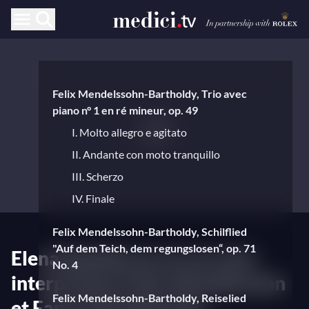
Felix Mendelssohn-Bartholdy, Trio avec
piano n° 1 en ré mineur, op. 49
I. Molto allegro e agitato
II. Andante con moto tranquillo
III. Scherzo
IV. Finale
Felix Mendelssohn-Bartholdy, Schilflied
"Auf dem Teich, dem regungslosen“, op. 71
Elena Bashkirova et ses amis
No. 4
interprètent Felix Mendelssohn
Felix Mendelssohn-Bartholdy, Reiselied
et Fanny Mendelssohn