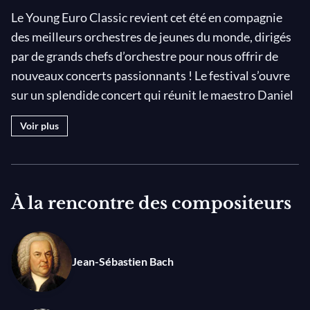
Le Young Euro Classic revient cet été en compagnie
des meilleurs orchestres de jeunes du monde, dirigés
par de grands chefs d’orchestre pour nous offrir de
nouveaux concerts passionnants ! Le festival s’ouvre
sur un splendide concert qui réunit le maestro Daniel
Harding, l'Orchestre national des jeunes des États-
Voir plus
Unis d'Amérique et la violoncelliste Alisa
Weilerstein…
Le concert débute par le Concerto pour violoncelle en
À la rencontre des compositeurs
mi
mineur d’Edward Elgar. Malgré un accueil mitigé
lors de sa création, le concerto s'inscrit désormais
parmi les incontournables du répertoire du
Jean-Sébastien Bach
violoncelle. Composé en 1919, il s’agit de la première
œuvre orchestrale du musicien, qu’il qualifie lui-
même de « vraie grande œuvre »… La virtuose Alisa