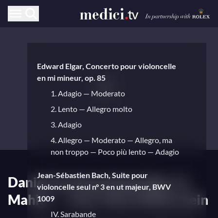
Edward Elgar, Concerto pour violoncelle
en mi mineur, op. 85
1. Adagio — Moderato
2. Lento — Allegro molto
3. Adagio
4. Allegro — Moderato — Allegro, ma
non troppo — Poco più lento — Adagio
Jean-Sébastien Bach, Suite pour
Daniel Harding dirige Elgar et
violoncelle seul n° 3 en ut majeur, BWV
Mahler — Avec Alisa Weilerstein
1009
IV. Sarabande