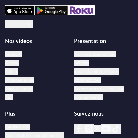
Français
Nos vidéos
Présentation
Concerts
À propos de medici.tv
Opéras
Artistes
Ballets
medici.tv bibliothèques
Documentaires
Abonnez-vous
Master classes
Activez votre carte cadeau
Jazz
Rejoignez-nous
Plus
Suivez-nous
Centre d’aide
Accessibilité : partiellement