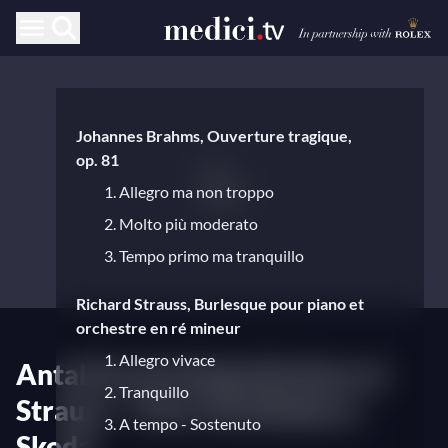
Johannes Brahms, Ouverture tragique,
op. 81
1. Allegro ma non troppo
2. Molto più moderato
3. Tempo primo ma tranquillo
Richard Strauss, Burlesque pour piano et
orchestre en ré mineur
1. Allegro vivace
Antal Doráti dirige Brahms et
2. Tranquillo
Strauss – Avec Paul Badura-
3. A tempo - Sostenuto
Skoda