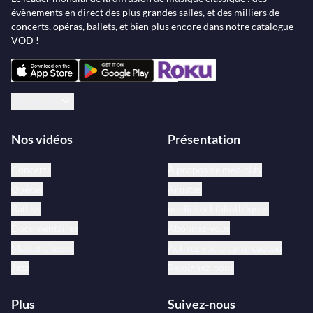
évènements en direct des plus grandes salles, et des milliers de
concerts, opéras, ballets, et bien plus encore dans notre catalogue
VOD !
Français
Nos vidéos
Présentation
Concerts
À propos de medici.tv
Opéras
Artistes
Ballets
medici.tv bibliothèques
Documentaires
Abonnez-vous
Master classes
Activez votre carte cadeau
Jazz
Rejoignez-nous
Plus
Suivez-nous