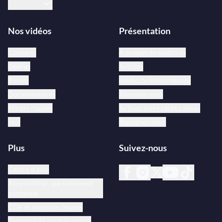
Français
Nos vidéos
Présentation
Concerts
À propos de medici.tv
Opéras
Artistes
Ballets
medici.tv bibliothèques
Documentaires
Abonnez-vous
Master classes
Activez votre carte cadeau
Jazz
Rejoignez-nous
Plus
Suivez-nous
Centre d’aide
Accessibilité : partiellement
conforme
CGV et mentions légales
Politique de confidentialité