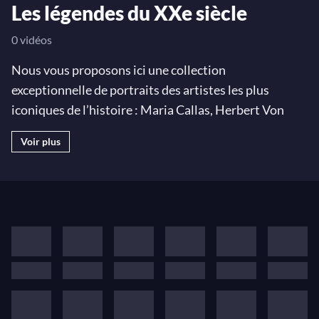
Les légendes du XXe siècle
0 vidéos
Nous vous proposons ici une collection
exceptionnelle de portraits des artistes les plus
iconiques de l’histoire : Maria Callas, Herbert Von
Karajan, Vladimir Horowitz, Leonard Bernstein,
Voir plus
Jacqueline du Pré, Glenn Gould, Yehudi Menuhin, etc.
Redécouvrez les légendes du XXe siècle !
Photo : Christina Burton, courtesy The Leonard
Bernstein Office, Inc.