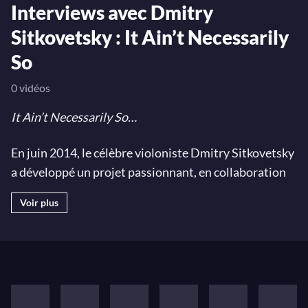
Interviews avec Dmitry
Sitkovetsky : It Ain’t Necessarily
So
0 vidéos
It Ain’t Necessarily So…
En juin 2014, le célèbre violoniste Dmitry Sitkovetsky
a développé un projet passionnant, en collaboration
avec la société M-Productions à Moscou : un grand
Voir plus
cycle d'interviews de personnalités importantes du
monde de la musique. Chaque épisode fait intervenir
un invité, parmi une liste de célébrités comme les
pianistes Bella Davidovich et Evgeny Kissin, la
chanteuse Barbara Hendricks, le violoncelliste
Mischa Maisky et bien d'autres... Sitkovetsky les