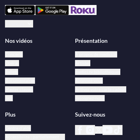
Français
Nos vidéos
Présentation
Concerts
À propos de medici.tv
Opéras
Artistes
Ballets
medici.tv bibliothèques
Documentaires
Abonnez-vous
Master classes
Activez votre carte cadeau
Jazz
Rejoignez-nous
Plus
Suivez-nous
Centre d’aide
Accessibilité : partiellement