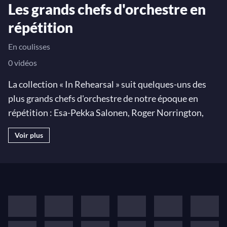
Les grands chefs d'orchestre en
répétition
En coulisses
0 vidéos
La collection « In Rehearsal » suit quelques-uns des
plus grands chefs d'orchestre de notre époque en
répétition : Esa-Pekka Salonen, Roger Norrington,
Pierre Boulez et Christoph von Dohnányi. Ces films,
Voir plus
qui offrent un point de vue original sur la manière
dont un chef construit une interprétation musicale,
permettent par là même d'apprécier leurs différents
styles et manières de travailler.
Une occasion rare de voir les interprètes dialoguer
avec leur orchestre, et de vivre l'intense préparation