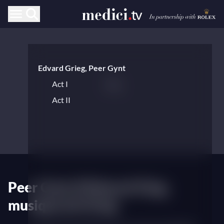
Edvard Grieg, Peer Gynt
Act I
Act II
Peer Gynt d'Edward Clug,
musique de Grieg