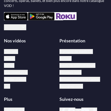
concerts, opéras, ballets, et bien plus encore dans notre catalogue
VOD !
Français
Nos vidéos
Présentation
Concerts
À propos de medici.tv
Opéras
Artistes
Ballets
medici.tv bibliothèques
Documentaires
Abonnez-vous
Master classes
Activez votre carte cadeau
Jazz
Rejoignez-nous
Plus
Suivez-nous
Centre d’aide