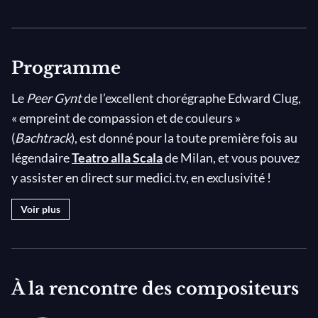
Programme
Le
Peer Gynt
de l’excellent chorégraphe Edward Clug,
« empreint de compassion et de couleurs »
(
Bachtrack
), est donné pour la toute première fois au
légendaire
Teatro alla Scala
de Milan, et vous pouvez
y assister en direct sur medici.tv, en exclusivité !
Composée pour la pièce éponyme d’Ibsen,
Voir plus
la magnifique partition d’
Edvard Grieg
contient
quelques-unes des mélodies les plus reconnaissables
de tout le répertoire classique, de la bucolique
sérénité d’« Au matin » à la frénésie diabolique de
À la rencontre des compositeurs
« Dans l’antre du roi de la Montagne », incarnées ici
avec grâce et puissance par un casting brillant auquel