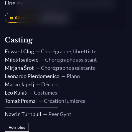
Une exclusivité medici.tv à La Scala de Milan
Abonnés
Partager
Casting
Edward Clug
— Chorégraphe, librettiste
Miloš Isailović
— Chorégraphe assistant
Mirjana Šrot
— Chorégraphe assistante
Leonardo Pierdomenico
— Piano
Marko Japelj
— Décors
Leo Kulaš
— Costumes
Tomaž Premzl
— Création lumières
Navrin Turnbull
— Peer Gynt
Voir plus