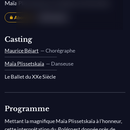
Maïa Plissetskaïa et le Ballet du XXe Siècle
Abonnés
Partager
Casting
Maurice Béjart
— Chorégraphe
Maïa Plissetskaïa
— Danseuse
Le Ballet du XXe Siècle
Programme
Mettant la magnifique Maïa Plissetskaïa à l’honneur,
cette interprétation du
Boléro
est donnée près de