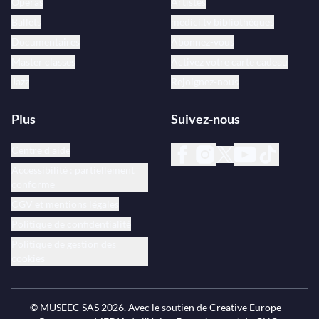
Opéras
Artistes
Ballets
medici.tv bibliothèques
Documentaires
Abonnez-vous
Master classes
Activez votre carte cadeau
Jazz
Rejoignez-nous
Plus
Suivez-nous
Centre d’aide
Accessibilité : partiellement
conforme
CGV et mentions légales
Politique de confidentialité
Politique de gestion des
cookies
© MUSEEC SAS
2026
. Avec le soutien de Creative Europe –