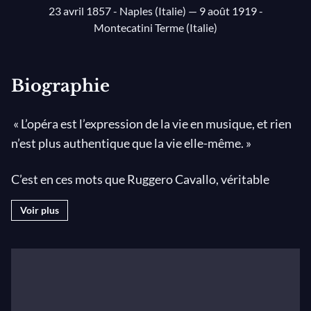
23 avril 1857 - Naples (Italie)
— 9 août 1919 -
Montecatini Terme (Italie)
Biographie
« L’opéra est l’expression de la vie en musique, et rien
n’est plus authentique que la vie elle-même. »
C’est en ces mots que Ruggero Cavallo, véritable
ambassadeur du courant vériste, se plaît à définir sa
Voir plus
vision de l’opéra. Compositeur italien célèbre pour
son
Pagliacci
, Leoncavallo s’attache à décrire en
musique les images de la vie quotidienne et de la
société de son époque de manière parfois crue et
toujours réaliste. L’émotion reste néanmoins au cœur