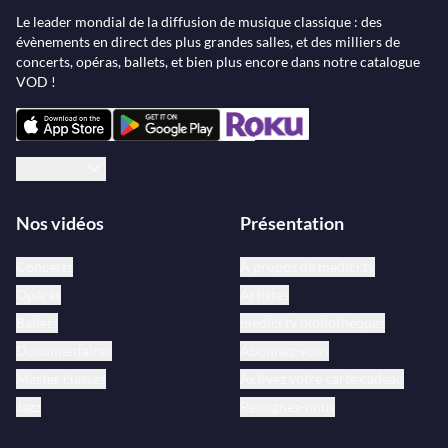
Le leader mondial de la diffusion de musique classique : des
évènements en direct des plus grandes salles, et des milliers de
concerts, opéras, ballets, et bien plus encore dans notre catalogue
VOD !
Français
Nos vidéos
Présentation
Concerts
À propos de medici.tv
Opéras
Artistes
Ballets
medici.tv bibliothèques
Documentaires
Abonnez-vous
Master classes
Activez votre carte cadeau
Jazz
Rejoignez-nous