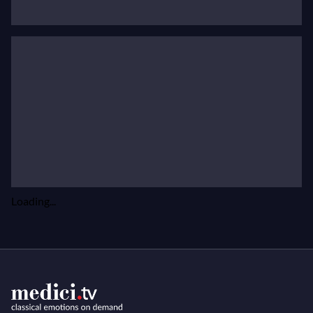
Crespin à Paris (2e prix, 2011). En juin 2012, il
remporte le troisième prix au concours Operalia de
Plácido Domingo à Pékin (finale retransmise en direct
sur medici.tv).
Loading...