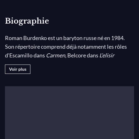
Biographie
Roman Burdenko est un baryton russe né en 1984.
Son répertoire comprend déjà notamment les rôles
d'Escamillo dans
Carmen
, Belcore dans
L’elisir
d’amore
, Tonio et Silvio dans
Pagliacci
, Alfio dans
Voir plus
Cavalleria Rusticana
, Shelkalov dans
Boris Godunov
,
le rôle-titre dans
Eugène Onéguine
, Ibn-Hakia dans
Iolanta
, Yeletsky dans
La Dame de pique
, Germont
dans
La Traviata
et Egist dans
Orestea
.
Il a été soliste dans les concerts Opera High Lights de
la prestigieuse Accademia di Santa Cecilia de Rome. Il
a notammé chanté Escamillo dans
Carmen
(au Seoul