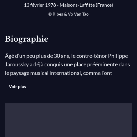
13 février 1978 - Maisons-Laffitte (France)
© Ribes & Vo Van Tao
Biographie
Âgé d’un peu plus de 30 ans, le contre-ténor Philippe
Jaroussky a déjà conquis une place prééminente dans
le paysage musical international, comme l’ont
confirmé les Victoires de la Musique (Révélation
Voir plus
Artiste Lyrique en 2004 puis Artiste Lyrique de
l’Année en 2007 et 2010) et, récemment, les
prestigieux Echo Klassik Awards en Allemagne, lors
de la cérémonie 2008 à Munich (Chanteur de l’Année)
puis celle 2009 à Dresde (avec L’Arpeggiata).