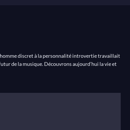
homme discret à la personnalité introvertie travaillait
e futur de la musique. Découvrons aujourd’hui la vie et
ellement explorées par les compositeurs classiques.
t alors que le petit Paul n’a que quatre ans. Il se
istingue par son talent exceptionnel. Élève de
1890. Pourtant, cette ascension rapide ne correspond
e se réfugier des heures dans la vaste bibliothèque de