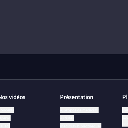
Nos vidéos
Présentation
Pl
oncerts
À propos de medici.tv
Cen
péras
Artistes
Acc
co
allets
medici.tv bibliothèques