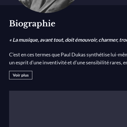
Biographie
« La musique, avant tout, doit émouvoir, charmer, troub
C’est en ces termes que Paul Dukas synthétise lui-même
un esprit d’une inventivité et d’une sensibilité rares, 
l'œuvre d’un compositeur atypique et novateur, qui a 
Voir plus
Biographie
Paul Abraham Dukas naît le 1er octobre 1865 dans une f
prend peu à peu de passion pour la musique et entre fin
Théodore Dubois puis d'Ernest Guiraud, Dukas remport
pas au caractère discret et rêveur du compositeur frança