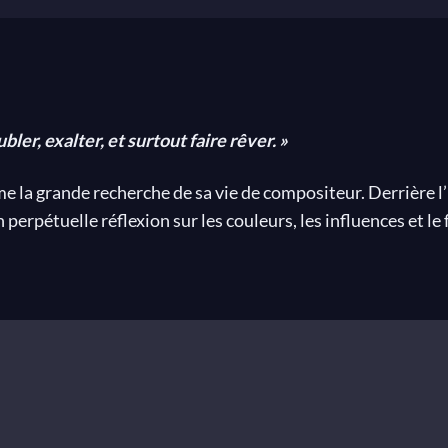
ler, exalter, et surtout faire rêver. »
 la grande recherche de sa vie de compositeur. Derrière l’
en perpétuelle réflexion sur les couleurs, les influences et l
révolutionné l’orchestration et les thématiques traditionn
amille parisienne d’origine modeste. Sa mère, pianiste, meur
alement à l’âge de 9 ans au Conservatoire de Paris. Il s’y d
e de nombreux prix, dont le prestigieux Prix de Rome en 
is, qui aspire au calme et le trouve dans le travail. Il aim