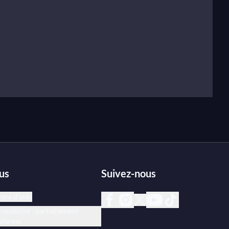
us
Suivez-nous
tre d’aide
essibilité : partiellement
nforme