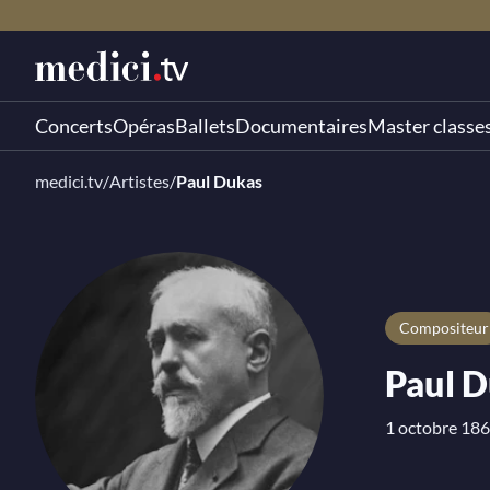
Concerts
Opéras
Ballets
Documentaires
Master classe
medici.tv
/
Artistes
/
Paul Dukas
compositeur
Paul 
1 octobre 186