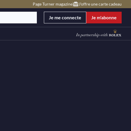
Page Turner magazine
J'offre une carte cadeau
Je me connecte
Je m'abonne