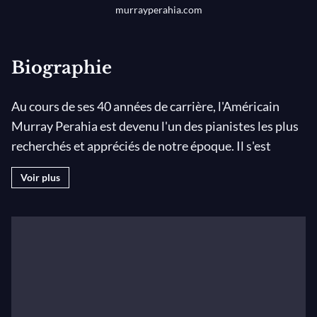
murrayperahia.com
Biographie
Au cours de ses 40 années de carrière, l'Américain
Murray Perahia est devenu l'un des pianistes les plus
recherchés et appréciés de notre époque. Il s'est
donné en concert dans toutes les salles
Voir plus
internationales les plus importantes et avec les
meilleurs orchestres. Il est le principal chef-
d'orchestre invité à l'Academy of St. Martin in the
Fields, avec laquelle il a réalisé une tournée en tant
que chef-d'orchestre et pianiste aux Etats-Unis, en
Europe, au Japon et en Asie du Sud-Est.