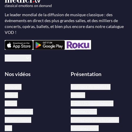
Le leader mondial de la diffusion de musique classique : des
évènements en direct des plus grandes salles, et des milliers de
concerts, opéras, ballets, et bien plus encore dans notre catalogue
VOD !
Français
Nos vidéos
Présentation
Concerts
À propos de medici.tv
Opéras
Artistes
Ballets
medici.tv bibliothèques
Documentaires
Abonnez-vous
Master classes
Activez votre carte cadeau
Jazz
Rejoignez-nous