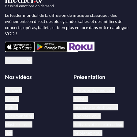
Le leader mondial de la diffusion de musique classique : des
évènements en direct des plus grandes salles, et des milliers de
concerts, opéras, ballets, et bien plus encore dans notre catalogue
VOD !
Français
Nos vidéos
Présentation
Concerts
À propos de medici.tv
Opéras
Artistes
Ballets
medici.tv bibliothèques
Documentaires
Abonnez-vous
Master classes
Activez votre carte cadeau
Jazz
Rejoignez-nous