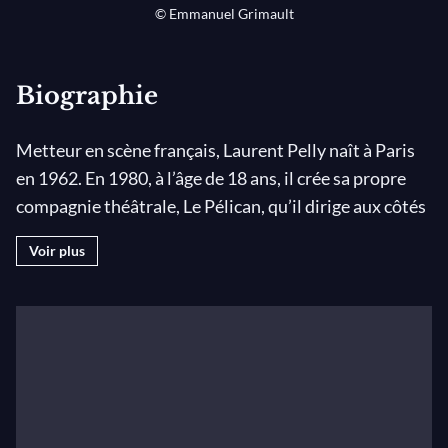
© Emmanuel Grimault
Biographie
Metteur en scène français, Laurent Pelly naît à Paris
en 1962. En 1980, à l’âge de 18 ans, il crée sa propre
compagnie théâtrale, Le Pélican, qu’il dirige aux côtés
d'Agathe Mélinand depuis 1989.
Voir plus
Pendant les vingt premières années de sa carrière, il
se consacre uniquement au théâtre, et en 1997 il est
nommé directeur du Centre dramatique national des
Alpes-Grenoble.
La même année, il donne une nouvelle impulsion à sa