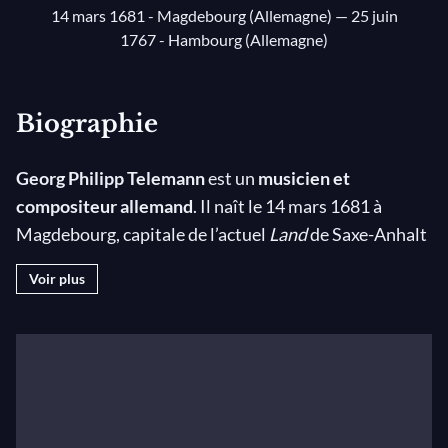
14 mars 1681 - Magdebourg (Allemagne)
— 25 juin
1767 - Hambourg (Allemagne)
Biographie
Georg Philipp Telemann
est un
musicien et
compositeur allemand
. Il naît le 14 mars 1681 à
Magdebourg, capitale de l’actuel
Land
de Saxe-Anhalt
en Allemagne.
Voir plus
Georg Philipp Telemann manifeste très jeune un
intérêt pour la musique. Ses parents, et son père
pasteur luthérien notamment, ont pour lui l’ambition
d’études universitaires et d’une carrière intellectuelle,
chemin qu’ont suivi la plupart des membres de sa