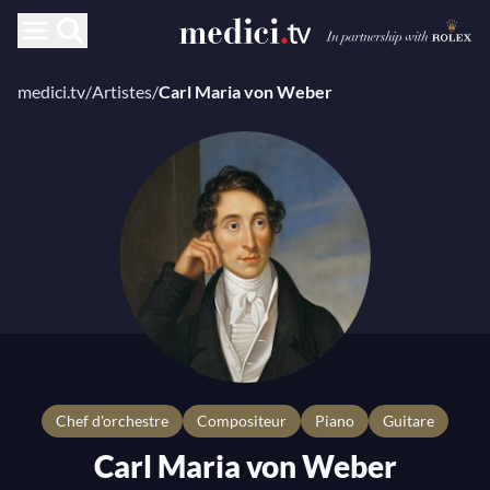
medici.tv
/
Artistes
/
Carl Maria von Weber
chef d'orchestre
compositeur
Piano
Guitare
Carl Maria von Weber