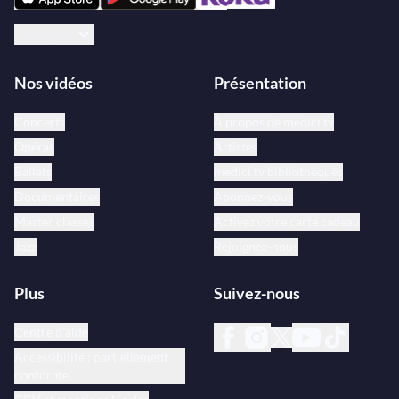
Français
Nos vidéos
Présentation
Concerts
À propos de medici.tv
Opéras
Artistes
Ballets
medici.tv bibliothèques
Documentaires
Abonnez-vous
Master classes
Activez votre carte cadeau
Jazz
Rejoignez-nous
Plus
Suivez-nous
Centre d’aide
Accessibilité : partiellement
conforme