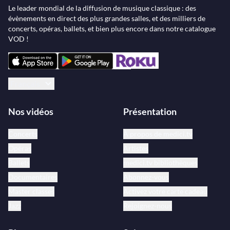
Le leader mondial de la diffusion de musique classique : des
évènements en direct des plus grandes salles, et des milliers de
concerts, opéras, ballets, et bien plus encore dans notre catalogue
VOD !
Français
Nos vidéos
Présentation
Concerts
À propos de medici.tv
Opéras
Artistes
Ballets
medici.tv bibliothèques
Documentaires
Abonnez-vous
Master classes
Activez votre carte cadeau
Jazz
Rejoignez-nous