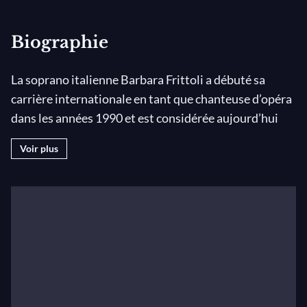
Biographie
La soprano italienne Barbara Frittoli a débuté sa
carrière internationale en tant que chanteuse d’opéra
dans les années 1990 et est considérée aujourd’hui
comme l’une des plus grandes soprano lyrico-spinto
Voir plus
de sa génération.
L’année 1992 a été l’année de ses grands débuts,
notamment dans
Carmen
à Philadelphie, dans
La
Bohème
à Naples, dans
Beatrice di Tenda
à Milan.
L’année suivante, elle a joué dans
Carmen
(Micaëla) et
La Bohème
(Mimì) à la Staatsoper de Vienne et a fait
forte impression dans l’opéra baroque de Pergolèse,