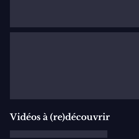
et au Festival de Ravenne. Elle chante le rôle de la ma
ses débuts à l’Opéra national de Paris dans le rôle d’Ol
2014, elle figure parmi les finalistes du concours inte
Vidéos à (re)découvrir