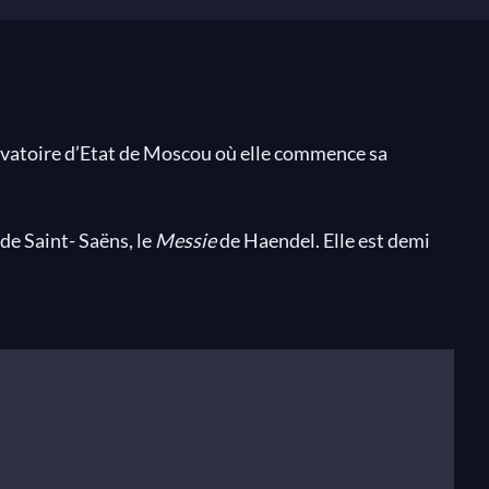
rvatoire d’Etat de Moscou où elle commence sa
de Saint- Saëns, le
Messie
de Haendel. Elle est demi
adre du Concours Francisco Viñas à Barcelone en 2009,
or Varga en Suisse.
s de Chérubin (
Les Noces de Figaro
), Irène (
Theodora
),
ert final sous la direction d’Ivor Bolton. En octobre
lfes/alto II du
Pèlerinage de la rose
de Schumann,
Les
Atelier Lyrique au Palais Garnier avec l’Orchestre de
iberata de Mozart) au Festival de Pentecôte de Salzbourg