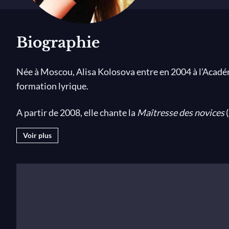
Biographie
Née à Moscou, Alisa Kolosova entre en 2004 à l’Acadé
formation lyrique.
A partir de 2008, elle chante la
Maîtresse des novices
(
finaliste du Concours Belvédère à Vienne en 2007 et f
Voir plus
elle remporte le Prix Spécial du Jury décerné par Tere
En août 2009, elle participe au programme des jeunes c
participe à des master classes dirigées, entre autres, 
2009, elle entre à l’Atelier Lyrique de l’Opéra national 
Madrigaux
de Philippe Fénelon au Palais Garnier,
Mari
l’Opéra national de Paris. En 2010, sous la direction d