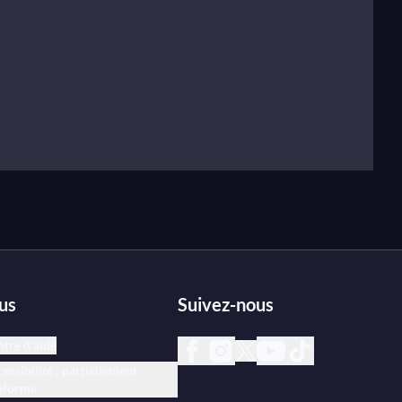
us
Suivez-nous
tre d’aide
essibilité : partiellement
nforme