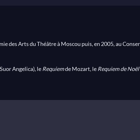
mie des Arts du Théâtre à Moscou puis, en 2005, au Conse
Suor Angelica), le
Requiem
de Mozart, le
Requiem de Noël
inaliste du Concours d’Opéra de Dresde en 2008. Dans le c
sa Berganza et le Prix Spécial de l’Académie de Musique Tib
hanteurs du Festival de Salzbourg où elle travaille les rôle
par Thomas Quasthoff, Christa Ludwig et chante pour le conc
de Paris avec lequel elle chante le rôle de la Princesse des E
a Stuart
(Lieder de Schumann) et participe au concert de l’
e Riccardo Muti, elle chante le rôle de Giuditta (Betulia L