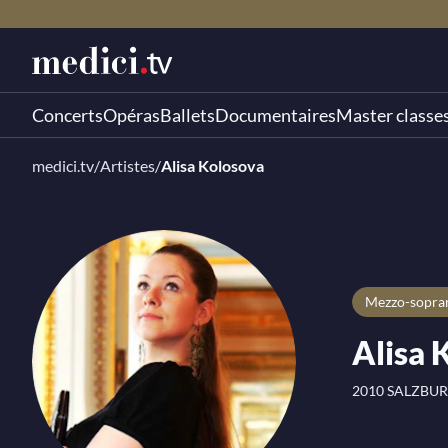
Concerts
Opéras
Ballets
Documentaires
Master classe
medici.tv
/
Artistes
/
Alisa Kolosova
Mezzo-sopr
Alisa 
2010 SALZBUR