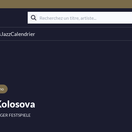
s
Jazz
Calendrier
ano
Kolosova
GER FESTSPIELE