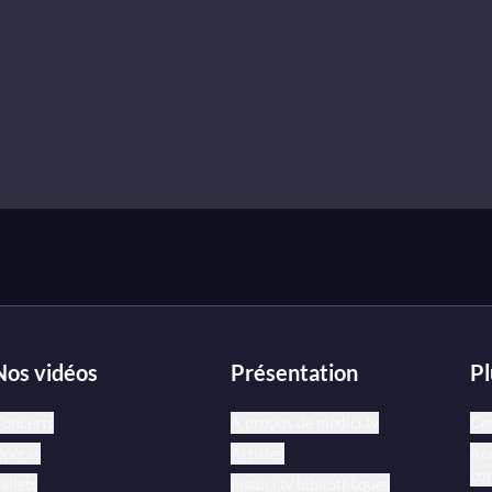
Nos vidéos
Présentation
Pl
oncerts
À propos de medici.tv
Cen
péras
Artistes
Acc
co
allets
medici.tv bibliothèques