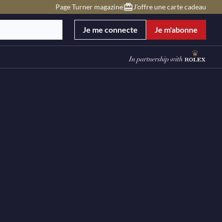
Page Turner magazine
J'offre une carte cadeau
Je me connecte
Je m'abonne