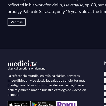
reflected in his work for violin,
Havanaise
, op. 83, bu
prodigy Pablo de Sarasate, only 15 years old at the tim
Introduction and Rondo capriccioso for Violin and Or
Ver más
one of the most appreciated and well-known works of
C
La referencia mundial en música clásica: ¡eventos
imperdibles en vivo desde las salas de conciertos más
Ó
prestigiosas del mundo + miles de conciertos, óperas,
B
ballets y mucho más en nuestro catálogo de videos-on-
D
demand!
M