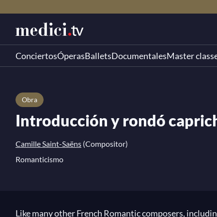
Conciertos
Óperas
Ballets
Documentales
Master class
Obra
Introducción y rondó capric
Camille Saint-Saëns
(Compositor)
Romanticismo
Like many other French Romantic composers, includi