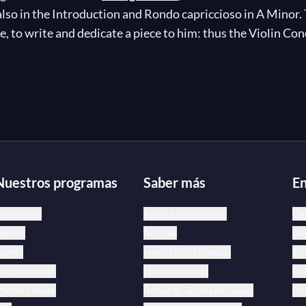
t also in the Introduction and Rondo capriccioso in A Minor
e, to write and dedicate a piece to him: thus the Violin Conc
chestra were born. Since its premiere on the 4th April 18
Camille de Saint-Saëns
.
Nuestros programas
Saber más
En
onciertos
Acerca de medici.tv
Ce
peras
Artistas
Dec
allets
medici.tv bibliotecas
Tér
ocumentales
Qué ofrecemos
Pol
aster classes
Activa tu Tarjeta de regalo
Pol