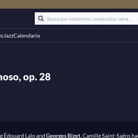
es
Jazz
Calendario
hoso, op. 28
ng Édouard Lalo and
Georges Bizet
, Camille Saint-Saëns had