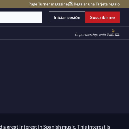
Page Turner magazine
Regalar una Tarjeta regalo
Iniciar sesión
Suscribirme
 a great interest in Spanish music. This interest is