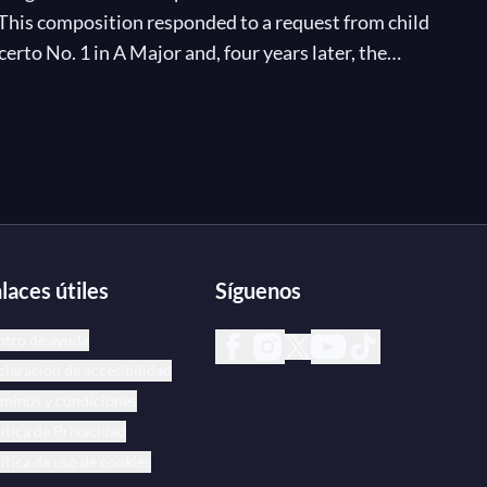
. This composition responded to a request from child
erto No. 1 in A Major and, four years later, the
67, the Introduction and Rondo Capriccioso has become
laces útiles
Síguenos
ntro de ayuda
laración de accesibilidad
minos y condiciones
ítica de Privacidad
ítica de uso de cookies